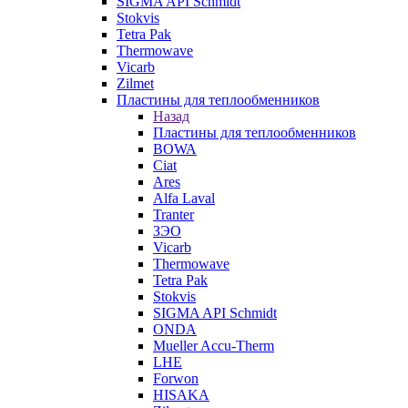
SIGMA API Schmidt
Stokvis
Tetra Pak
Thermowave
Vicarb
Zilmet
Пластины для теплообменников
Назад
Пластины для теплообменников
BOWA
Ciat
Ares
Alfa Laval
Tranter
ЗЭО
Vicarb
Thermowave
Tetra Pak
Stokvis
SIGMA API Schmidt
ONDA
Mueller Accu-Therm
LHE
Forwon
HISAKA