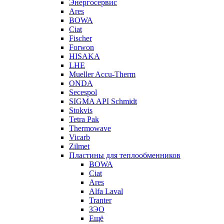
Энергосервис
Ares
BOWA
Ciat
Fischer
Forwon
HISAKA
LHE
Mueller Accu-Therm
ONDA
Secespol
SIGMA API Schmidt
Stokvis
Tetra Pak
Thermowave
Vicarb
Zilmet
Пластины для теплообменников
BOWA
Ciat
Ares
Alfa Laval
Tranter
ЗЭО
Ещё