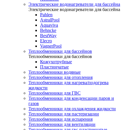
Электрические водонагреватели для бассейна
Электрические водонагреватели для бассейна
Pahlen
AstralPool
Aquaviva
Behncke
BestWay
Elecro
VagnerPool
Теплообменники для бассейнов
Теплообменники для бассейнов
Кожухотрубные
Пластинчатые
Теплообменники водяные
Теплообменники для отопления
Теплообменники для нагрева/подогрева
жидкости
Теплообменники для ГВС
Теплообменники для конденсации паров и
газов
Теплообменники для охлаждения жидкости
Теплообменники для пастеризации
Теплообменники для испарения
Теплообменники для вентиляции
Теплообменники для гвс пластинчатые