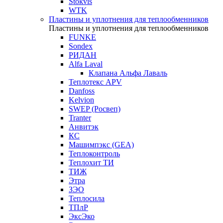
Stokvis
WTK
Пластины и уплотнения для теплообменников
Пластины и уплотнения для теплообменников
FUNKE
Sondex
РИДАН
Alfa Laval
Клапана Альфа Лаваль
Теплотекс APV
Danfoss
Kelvion
SWEP (Росвеп)
Tranter
Анвитэк
КС
Машимпэкс (GEA)
Теплоконтроль
Теплохит ТИ
ТИЖ
Этра
ЗЭО
Теплосила
ТПлР
ЭксЭко