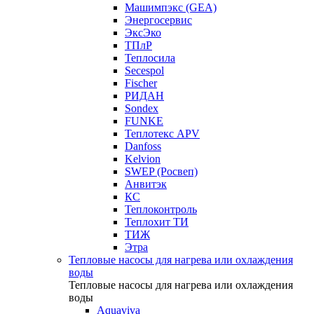
Машимпэкс (GEA)
Энергосервис
ЭксЭко
ТПлР
Теплосила
Secespol
Fischer
РИДАН
Sondex
FUNKE
Теплотекс APV
Danfoss
Kelvion
SWEP (Росвеп)
Анвитэк
КС
Теплоконтроль
Теплохит ТИ
ТИЖ
Этра
Тепловые насосы для нагрева или охлаждения
воды
Тепловые насосы для нагрева или охлаждения
воды
Aquaviva