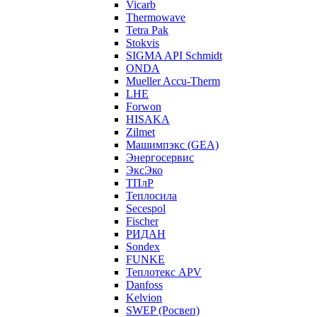
Vicarb
Thermowave
Tetra Pak
Stokvis
SIGMA API Schmidt
ONDA
Mueller Accu-Therm
LHE
Forwon
HISAKA
Zilmet
Машимпэкс (GEA)
Энергосервис
ЭксЭко
ТПлР
Теплосила
Secespol
Fischer
РИДАН
Sondex
FUNKE
Теплотекс APV
Danfoss
Kelvion
SWEP (Росвеп)