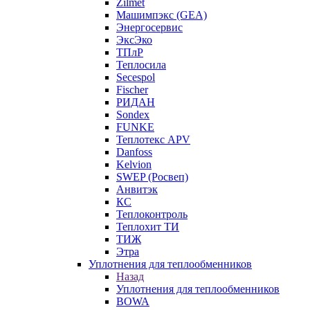
Zilmet
Машимпэкс (GEA)
Энергосервис
ЭксЭко
ТПлР
Теплосила
Secespol
Fischer
РИДАН
Sondex
FUNKE
Теплотекс APV
Danfoss
Kelvion
SWEP (Росвеп)
Анвитэк
КС
Теплоконтроль
Теплохит ТИ
ТИЖ
Этра
Уплотнения для теплообменников
Назад
Уплотнения для теплообменников
BOWA