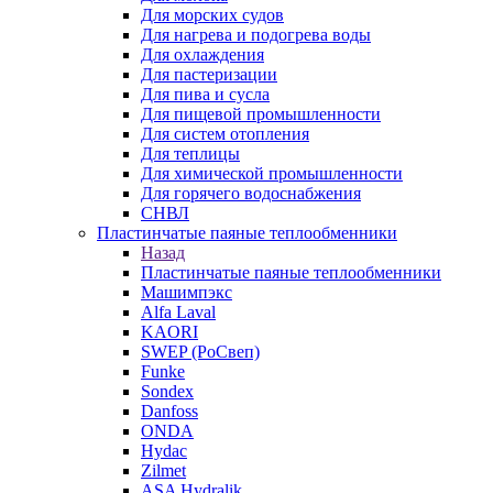
Для морских судов
Для нагрева и подогрева воды
Для охлаждения
Для пастеризации
Для пива и сусла
Для пищевой промышленности
Для систем отопления
Для теплицы
Для химической промышленности
Для горячего водоснабжения
СНВЛ
Пластинчатые паяные теплообменники
Назад
Пластинчатые паяные теплообменники
Машимпэкс
Alfa Laval
KAORI
SWEP (РоСвеп)
Funke
Sondex
Danfoss
ONDA
Hydac
Zilmet
ASA Hydralik