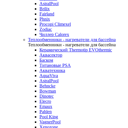
AstralPool
Brilix
Fairland
Phnix
Procopi Climexel
Zodiac
Чиллер Calorex
Теплообменники - нагреватели для бассейна
Теплообменники - нагреватели для бассейна
Керамический Thermotip EVOthermic
Аквасектор
Баском
Титановые PSA
Акватехника
AquaViva
AstralPool
Behncke
Bowman
Dinotec
Elecro
Emaux
Pahlen
Pool King
VagnerPool
Xenozone