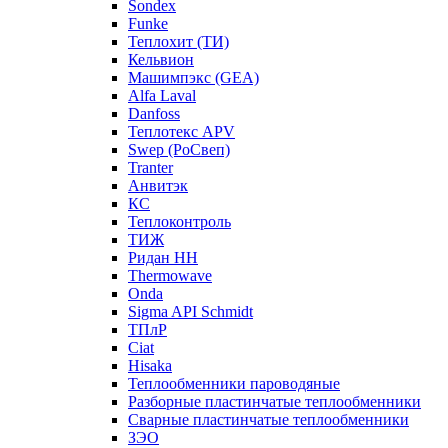
Sondex
Funke
Теплохит (ТИ)
Кельвион
Машимпэкс (GEA)
Alfa Laval
Danfoss
Теплотекс APV
Swep (РоСвеп)
Tranter
Анвитэк
КС
Теплоконтроль
ТИЖ
Ридан НН
Thermowave
Onda
Sigma API Schmidt
ТПлР
Ciat
Hisaka
Теплообменники пароводяные
Разборные пластинчатые теплообменники
Сварные пластинчатые теплообменники
ЗЭО