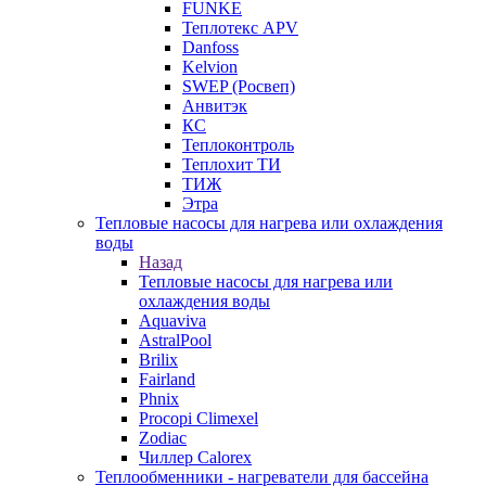
FUNKE
Теплотекс APV
Danfoss
Kelvion
SWEP (Росвеп)
Анвитэк
КС
Теплоконтроль
Теплохит ТИ
ТИЖ
Этра
Тепловые насосы для нагрева или охлаждения
воды
Назад
Тепловые насосы для нагрева или
охлаждения воды
Aquaviva
AstralPool
Brilix
Fairland
Phnix
Procopi Climexel
Zodiac
Чиллер Calorex
Теплообменники - нагреватели для бассейна