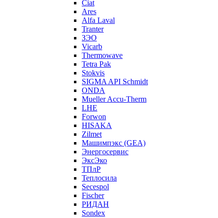
Ciat
Ares
Alfa Laval
Tranter
ЗЭО
Vicarb
Thermowave
Tetra Pak
Stokvis
SIGMA API Schmidt
ONDA
Mueller Accu-Therm
LHE
Forwon
HISAKA
Zilmet
Машимпэкс (GEA)
Энергосервис
ЭксЭко
ТПлР
Теплосила
Secespol
Fischer
РИДАН
Sondex