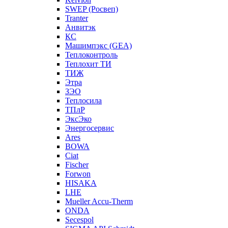
SWEP (Росвеп)
Tranter
Анвитэк
КС
Машимпэкс (GEA)
Теплоконтроль
Теплохит ТИ
ТИЖ
Этра
ЗЭО
Теплосила
ТПлР
ЭксЭко
Энергосервис
Ares
BOWA
Ciat
Fischer
Forwon
HISAKA
LHE
Mueller Accu-Therm
ONDA
Secespol