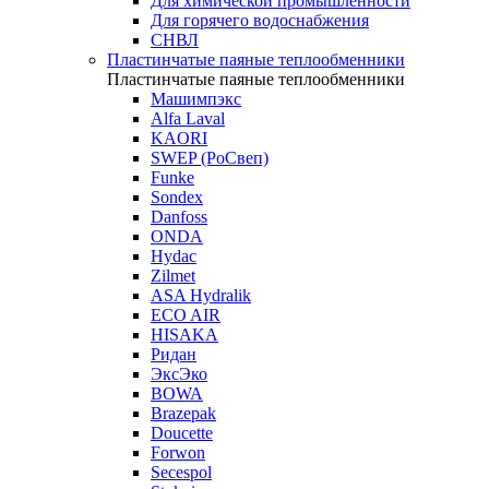
Для химической промышленности
Для горячего водоснабжения
СНВЛ
Пластинчатые паяные теплообменники
Пластинчатые паяные теплообменники
Машимпэкс
Alfa Laval
KAORI
SWEP (РоСвеп)
Funke
Sondex
Danfoss
ONDA
Hydac
Zilmet
ASA Hydralik
ECO AIR
HISAKA
Ридан
ЭксЭко
BOWA
Brazepak
Doucette
Forwon
Secespol