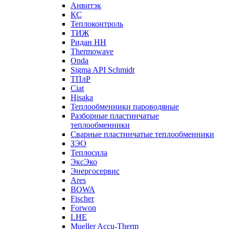
Анвитэк
КС
Теплоконтроль
ТИЖ
Ридан НН
Thermowave
Onda
Sigma API Schmidt
ТПлР
Ciat
Hisaka
Теплообменники пароводяные
Разборные пластинчатые
теплообменники
Сварные пластинчатые теплообменники
ЗЭО
Теплосила
ЭксЭко
Энергосервис
Ares
BOWA
Fischer
Forwon
LHE
Mueller Accu-Therm