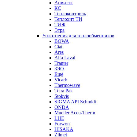
Анвитэк
КС
Теплоконтроль
Теплохит ТИ
ТИЖ
Этра
Уплотнения для теплообменников
BOWA
Ciat
Ares
Alfa Laval
Tranter
ЗЭО
Ещё
Vicarb
Thermowave
Tetra Pak
Stokvis
SIGMA API Schmidt
ONDA
Mueller Accu-Therm
LHE
Forwon
HISAKA
Zilmet