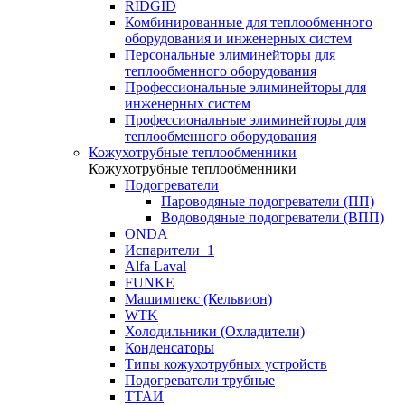
RIDGID
Комбинированные для теплообменного
оборудования и инженерных систем
Персональные элиминейторы для
теплообменного оборудования
Профессиональные элиминейторы для
инженерных систем
Профессиональные элиминейторы для
теплообменного оборудования
Кожухотрубные теплообменники
Кожухотрубные теплообменники
Подогреватели
Пароводяные подогреватели (ПП)
Водоводяные подогреватели (ВПП)
ONDA
Испарители_1
Alfa Laval
FUNKE
Машимпекс (Кельвион)
WTK
Холодильники (Охладители)
Конденсаторы
Типы кожухотрубных устройств
Подогреватели трубные
ТТАИ