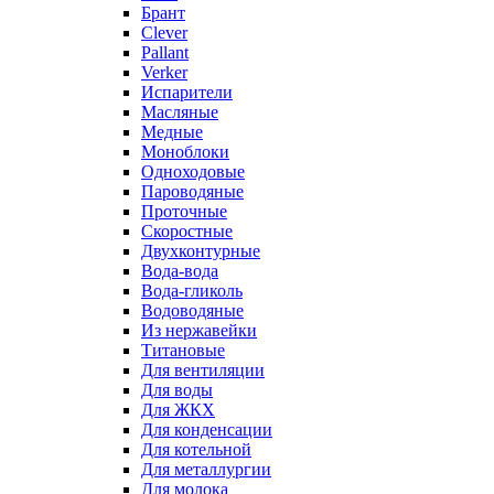
Брант
Clever
Pallant
Verker
Испарители
Масляные
Медные
Моноблоки
Одноходовые
Пароводяные
Проточные
Скоростные
Двухконтурные
Вода-вода
Вода-гликоль
Водоводяные
Из нержавейки
Титановые
Для вентиляции
Для воды
Для ЖКХ
Для конденсации
Для котельной
Для металлургии
Для молока