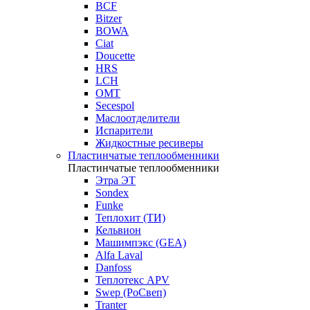
BCF
Bitzer
BOWA
Ciat
Doucette
HRS
LCH
OMT
Secespol
Маслоотделители
Испарители
Жидкостные ресиверы
Пластинчатые теплообменники
Пластинчатые теплообменники
Этра ЭТ
Sondex
Funke
Теплохит (ТИ)
Кельвион
Машимпэкс (GEA)
Alfa Laval
Danfoss
Теплотекс APV
Swep (РоСвеп)
Tranter