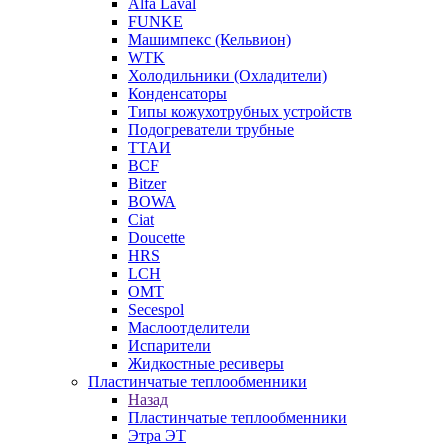
Alfa Laval
FUNKE
Машимпекс (Кельвион)
WTK
Холодильники (Охладители)
Конденсаторы
Типы кожухотрубных устройств
Подогреватели трубные
ТТАИ
BCF
Bitzer
BOWA
Ciat
Doucette
HRS
LCH
OMT
Secespol
Маслоотделители
Испарители
Жидкостные ресиверы
Пластинчатые теплообменники
Назад
Пластинчатые теплообменники
Этра ЭТ