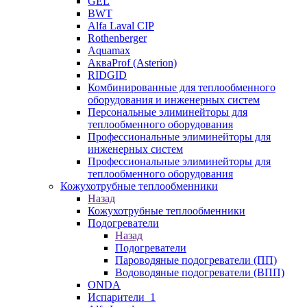
GEL
BWT
Alfa Laval CIP
Rothenberger
Aquamax
АкваProf (Asterion)
RIDGID
Комбинированные для теплообменного
оборудования и инженерных систем
Персональные элиминейторы для
теплообменного оборудования
Профессиональные элиминейторы для
инженерных систем
Профессиональные элиминейторы для
теплообменного оборудования
Кожухотрубные теплообменники
Назад
Кожухотрубные теплообменники
Подогреватели
Назад
Подогреватели
Пароводяные подогреватели (ПП)
Водоводяные подогреватели (ВПП)
ONDA
Испарители_1