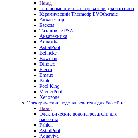
Назад
Теплообменники - нагреватели для бассейна
Керамический Thermotip EVOthermic
Аквасектор
Баском
Титановые PSA
Акватехника
AquaViva
AstralPool
Behncke
Bowman
Dinotec
Elecro
Emaux
Pahlen
Pool King
VagnerPool
Xenozone
Электрические водонагреватели для бассейна
Назад
Электрические водонагреватели для
бассейна
Pahlen
AstralPool
Aquaviva