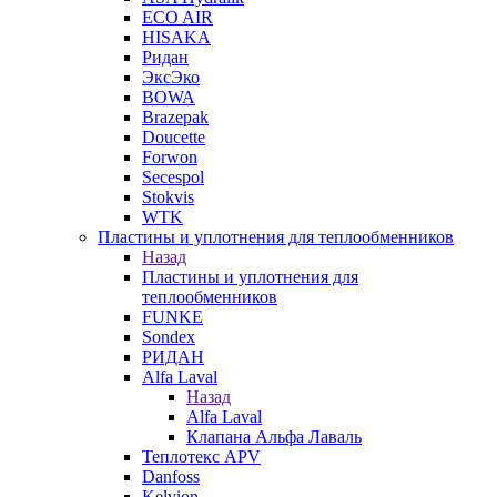
ECO AIR
HISAKA
Ридан
ЭксЭко
BOWA
Brazepak
Doucette
Forwon
Secespol
Stokvis
WTK
Пластины и уплотнения для теплообменников
Назад
Пластины и уплотнения для
теплообменников
FUNKE
Sondex
РИДАН
Alfa Laval
Назад
Alfa Laval
Клапана Альфа Лаваль
Теплотекс APV
Danfoss
Kelvion