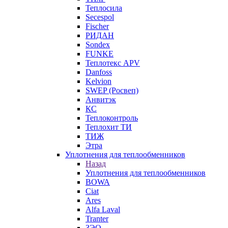
Теплосила
Secespol
Fischer
РИДАН
Sondex
FUNKE
Теплотекс APV
Danfoss
Kelvion
SWEP (Росвеп)
Анвитэк
КС
Теплоконтроль
Теплохит ТИ
ТИЖ
Этра
Уплотнения для теплообменников
Назад
Уплотнения для теплообменников
BOWA
Ciat
Ares
Alfa Laval
Tranter
ЗЭО