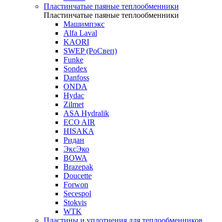
Пластинчатые паяные теплообменники
Пластинчатые паяные теплообменники
Машимпэкс
Alfa Laval
KAORI
SWEP (РоСвеп)
Funke
Sondex
Danfoss
ONDA
Hydac
Zilmet
ASA Hydralik
ECO AIR
HISAKA
Ридан
ЭксЭко
BOWA
Brazepak
Doucette
Forwon
Secespol
Stokvis
WTK
Пластины и уплотнения для теплообменников