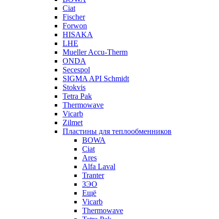
Ciat
Fischer
Forwon
HISAKA
LHE
Mueller Accu-Therm
ONDA
Secespol
SIGMA API Schmidt
Stokvis
Tetra Pak
Thermowave
Vicarb
Zilmet
Пластины для теплообменников
BOWA
Ciat
Ares
Alfa Laval
Tranter
ЗЭО
Ещё
Vicarb
Thermowave