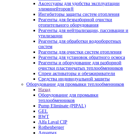
Аксессуары для удобства эксплуатации
элиминейторов®
Ингибиторы защиты систем отопления
Реагенты для безразборной очистки
отопительного оборудования
Реагенты для нейтрализации, пассивации и
утилизации
Реагенты для обработки водооборотных
систем
Реагенты для очистки систем отопления
Реагенты для установок обратного осмоса
Реагенты и оборудование для разборной
очистки пластинчатых теплообменников
Спреи активаторы и обезжириватели
Средства индивидуальной защиты
Оборудование для промывки теплообменников
Назад
Оборудование для промывки
теплообменников
Pump Eliminate (PIPAL)
GEL
BWT
Alfa Laval CIP
Rothenberger
Aquamax