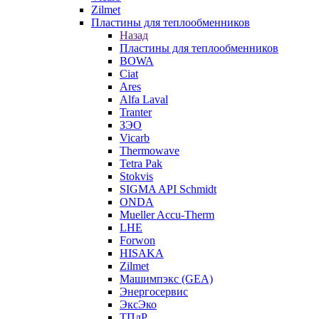
Zilmet
Пластины для теплообменников
Назад
Пластины для теплообменников
BOWA
Ciat
Ares
Alfa Laval
Tranter
ЗЭО
Vicarb
Thermowave
Tetra Pak
Stokvis
SIGMA API Schmidt
ONDA
Mueller Accu-Therm
LHE
Forwon
HISAKA
Zilmet
Машимпэкс (GEA)
Энергосервис
ЭксЭко
ТПлР