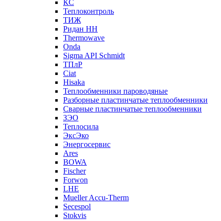
КС
Теплоконтроль
ТИЖ
Ридан НН
Thermowave
Onda
Sigma API Schmidt
ТПлР
Ciat
Hisaka
Теплообменники пароводяные
Разборные пластинчатые теплообменники
Сварные пластинчатые теплообменники
ЗЭО
Теплосила
ЭксЭко
Энергосервис
Ares
BOWA
Fischer
Forwon
LHE
Mueller Accu-Therm
Secespol
Stokvis