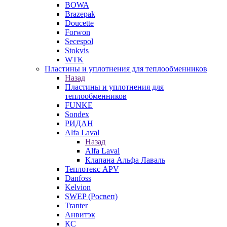
BOWA
Brazepak
Doucette
Forwon
Secespol
Stokvis
WTK
Пластины и уплотнения для теплообменников
Назад
Пластины и уплотнения для
теплообменников
FUNKE
Sondex
РИДАН
Alfa Laval
Назад
Alfa Laval
Клапана Альфа Лаваль
Теплотекс APV
Danfoss
Kelvion
SWEP (Росвеп)
Tranter
Анвитэк
КС