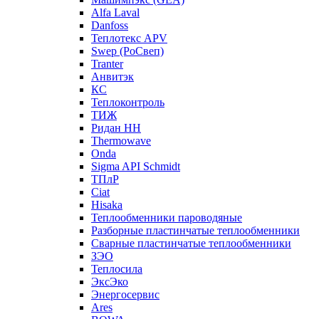
Alfa Laval
Danfoss
Теплотекс APV
Swep (РоСвеп)
Tranter
Анвитэк
КС
Теплоконтроль
ТИЖ
Ридан НН
Thermowave
Onda
Sigma API Schmidt
ТПлР
Ciat
Hisaka
Теплообменники пароводяные
Разборные пластинчатые теплообменники
Сварные пластинчатые теплообменники
ЗЭО
Теплосила
ЭксЭко
Энергосервис
Ares