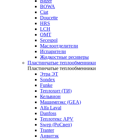
Bitzer
BOWA
Ciat
Doucette
HRS
LCH
OMT
Secespol
Маслоотделители
Испарители
Жидкостные ресиверы
Пластинчатые теплообменники
Пластинчатые теплообменники
Этра ЭТ
Sondex
Funke
Теплохит (ТИ)
Кельвион
Машимпэкс (GEA)
Alfa Laval
Danfoss
Теплотекс APV
Swep (РоСвеп)
Tranter
Анвитэк