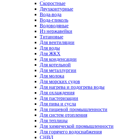
Скоростные
Двухконтурные
Вода-вода
Вода-гликоль
Водоводяные
Из нержавейки
Титановые
Для вентиляции
Для воды
Для ЖКХ
Для конденсации
Для котельной
Для металлургии
Для молока
Для морских судов
Для нагрева и подогрева воды
Для охлаждения
Для пастеризации
Для пива и сусла
Для пищевой промышленности
Для систем отопления
Для теплицы
Для химической промышленности
Для горячего водоснабжения
СНВЛ