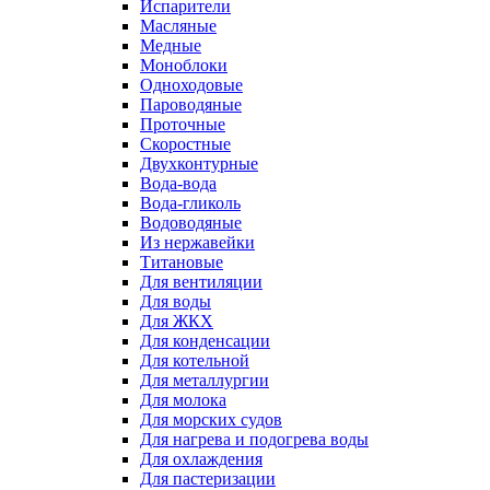
Испарители
Масляные
Медные
Моноблоки
Одноходовые
Пароводяные
Проточные
Скоростные
Двухконтурные
Вода-вода
Вода-гликоль
Водоводяные
Из нержавейки
Титановые
Для вентиляции
Для воды
Для ЖКХ
Для конденсации
Для котельной
Для металлургии
Для молока
Для морских судов
Для нагрева и подогрева воды
Для охлаждения
Для пастеризации