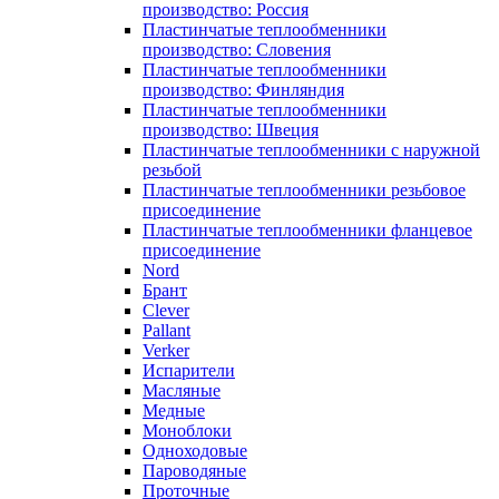
производство: Россия
Пластинчатые теплообменники
производство: Словения
Пластинчатые теплообменники
производство: Финляндия
Пластинчатые теплообменники
производство: Швеция
Пластинчатые теплообменники с наружной
резьбой
Пластинчатые теплообменники резьбовое
присоединение
Пластинчатые теплообменники фланцевое
присоединение
Nord
Брант
Clever
Pallant
Verker
Испарители
Масляные
Медные
Моноблоки
Одноходовые
Пароводяные
Проточные