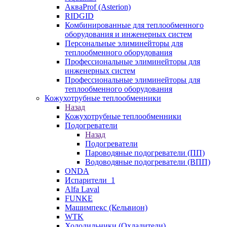
АкваProf (Asterion)
RIDGID
Комбинированные для теплообменного
оборудования и инженерных систем
Персональные элиминейторы для
теплообменного оборудования
Профессиональные элиминейторы для
инженерных систем
Профессиональные элиминейторы для
теплообменного оборудования
Кожухотрубные теплообменники
Назад
Кожухотрубные теплообменники
Подогреватели
Назад
Подогреватели
Пароводяные подогреватели (ПП)
Водоводяные подогреватели (ВПП)
ONDA
Испарители_1
Alfa Laval
FUNKE
Машимпекс (Кельвион)
WTK
Холодильники (Охладители)