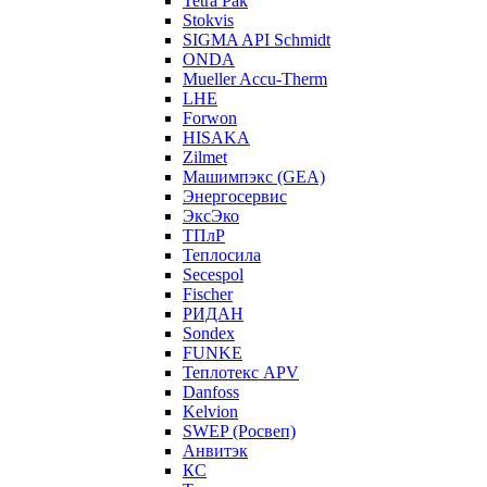
Tetra Pak
Stokvis
SIGMA API Schmidt
ONDA
Mueller Accu-Therm
LHE
Forwon
HISAKA
Zilmet
Машимпэкс (GEA)
Энергосервис
ЭксЭко
ТПлР
Теплосила
Secespol
Fischer
РИДАН
Sondex
FUNKE
Теплотекс APV
Danfoss
Kelvion
SWEP (Росвеп)
Анвитэк
КС