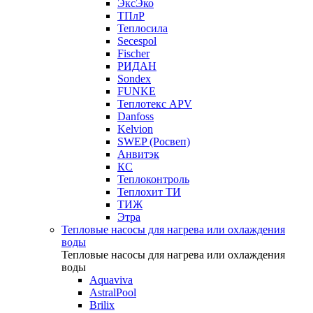
ЭксЭко
ТПлР
Теплосила
Secespol
Fischer
РИДАН
Sondex
FUNKE
Теплотекс APV
Danfoss
Kelvion
SWEP (Росвеп)
Анвитэк
КС
Теплоконтроль
Теплохит ТИ
ТИЖ
Этра
Тепловые насосы для нагрева или охлаждения
воды
Тепловые насосы для нагрева или охлаждения
воды
Aquaviva
AstralPool
Brilix