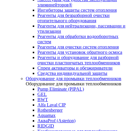
элиминейторов®
Ингибиторы защиты систем отопления
Реагенты для безразборной очистки
отопительного оборудования
Реагенты для нейтрализации, пассивации и
утилизации
Реагенты для обработки водооборотных
систем
Реагенты для очистки систем отопления
Реагенты для установок обратного осмоса
Реагенты и оборудование для разборной
очистки пластинчатых теплообменников
Спреи активаторы и обезжириватели
Средства индивидуальной защиты
Оборудование для промывки теплообменников
Оборудование для промывки теплообменников
Pump Eliminate (PIPAL)
GEL
BWT
Alfa Laval CIP
Rothenberger
Aquamax
АкваProf (Asterion)
RIDGID