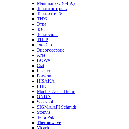
Машимпэкс (GEA)
Теплоконтроль
Теплохит ТИ
ТИЖ
Этра
ЗЭО
Теплосила
ТПлР
ЭксЭко
Энергосервис
Ares
BOWA
Ciat
Fischer
Forwon
HISAKA
LHE
Mueller Accu-Therm
ONDA
Secespol
SIGMA API Schmidt
Stokvis
Tetra Pak
Thermowave
Vicarb