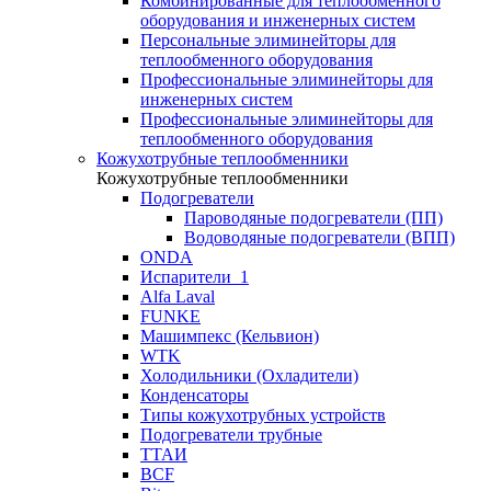
Комбинированные для теплообменного
оборудования и инженерных систем
Персональные элиминейторы для
теплообменного оборудования
Профессиональные элиминейторы для
инженерных систем
Профессиональные элиминейторы для
теплообменного оборудования
Кожухотрубные теплообменники
Кожухотрубные теплообменники
Подогреватели
Пароводяные подогреватели (ПП)
Водоводяные подогреватели (ВПП)
ONDA
Испарители_1
Alfa Laval
FUNKE
Машимпекс (Кельвион)
WTK
Холодильники (Охладители)
Конденсаторы
Типы кожухотрубных устройств
Подогреватели трубные
ТТАИ
BCF