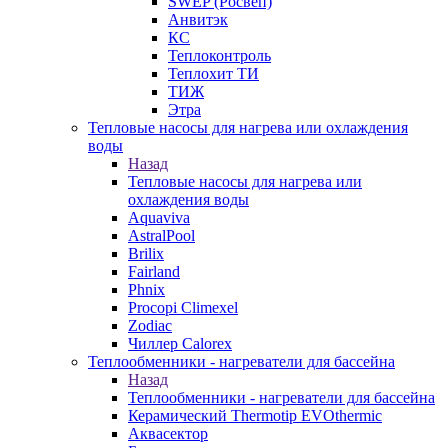
SWEP (Росвеп)
Анвитэк
КС
Теплоконтроль
Теплохит ТИ
ТИЖ
Этра
Тепловые насосы для нагрева или охлаждения
воды
Назад
Тепловые насосы для нагрева или
охлаждения воды
Aquaviva
AstralPool
Brilix
Fairland
Phnix
Procopi Climexel
Zodiac
Чиллер Calorex
Теплообменники - нагреватели для бассейна
Назад
Теплообменники - нагреватели для бассейна
Керамический Thermotip EVOthermic
Аквасектор