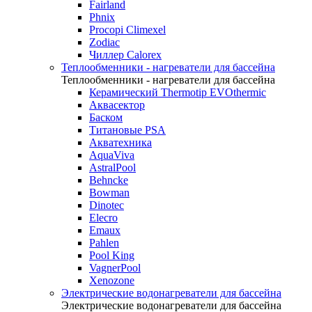
Fairland
Phnix
Procopi Climexel
Zodiac
Чиллер Calorex
Теплообменники - нагреватели для бассейна
Теплообменники - нагреватели для бассейна
Керамический Thermotip EVOthermic
Аквасектор
Баском
Титановые PSA
Акватехника
AquaViva
AstralPool
Behncke
Bowman
Dinotec
Elecro
Emaux
Pahlen
Pool King
VagnerPool
Xenozone
Электрические водонагреватели для бассейна
Электрические водонагреватели для бассейна