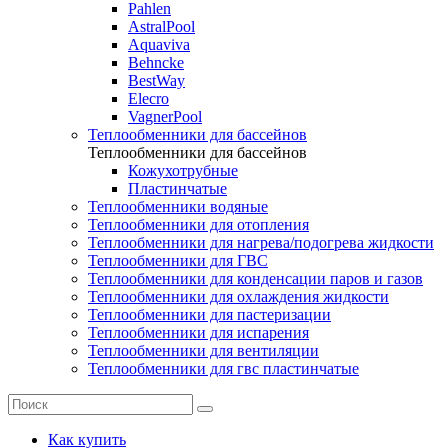
Pahlen
AstralPool
Aquaviva
Behncke
BestWay
Elecro
VagnerPool
Теплообменники для бассейнов
Теплообменники для бассейнов
Кожухотрубные
Пластинчатые
Теплообменники водяные
Теплообменники для отопления
Теплообменники для нагрева/подогрева жидкости
Теплообменники для ГВС
Теплообменники для конденсации паров и газов
Теплообменники для охлаждения жидкости
Теплообменники для пастеризации
Теплообменники для испарения
Теплообменники для вентиляции
Теплообменники для гвс пластинчатые
Как купить