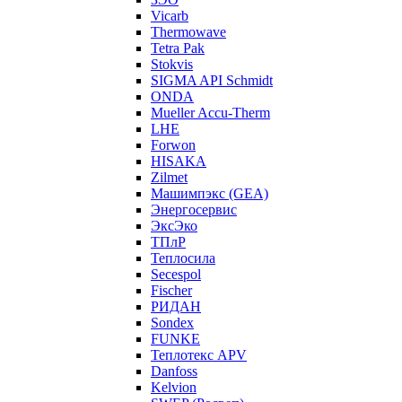
Vicarb
Thermowave
Tetra Pak
Stokvis
SIGMA API Schmidt
ONDA
Mueller Accu-Therm
LHE
Forwon
HISAKA
Zilmet
Машимпэкс (GEA)
Энергосервис
ЭксЭко
ТПлР
Теплосила
Secespol
Fischer
РИДАН
Sondex
FUNKE
Теплотекс APV
Danfoss
Kelvion