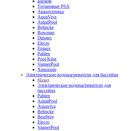
Баском
Титановые PSA
Акватехника
AquaViva
AstralPool
Behncke
Bowman
Dinotec
Elecro
Emaux
Pahlen
Pool King
VagnerPool
Xenozone
Электрические водонагреватели для бассейна
Назад
Электрические водонагреватели для
бассейна
Pahlen
AstralPool
Aquaviva
Behncke
BestWay
Elecro
VagnerPool