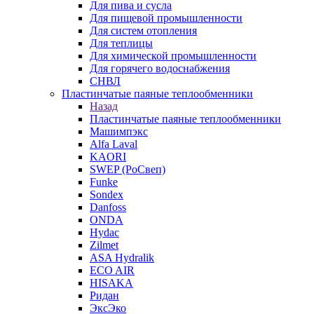
Для пива и сусла
Для пищевой промышленности
Для систем отопления
Для теплицы
Для химической промышленности
Для горячего водоснабжения
СНВЛ
Пластинчатые паяные теплообменники
Назад
Пластинчатые паяные теплообменники
Машимпэкс
Alfa Laval
KAORI
SWEP (РоСвеп)
Funke
Sondex
Danfoss
ONDA
Hydac
Zilmet
ASA Hydralik
ECO AIR
HISAKA
Ридан
ЭксЭко