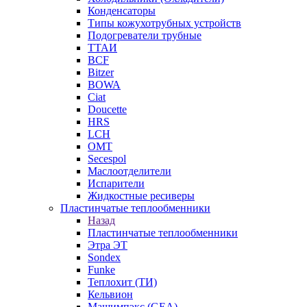
Конденсаторы
Типы кожухотрубных устройств
Подогреватели трубные
ТТАИ
BCF
Bitzer
BOWA
Ciat
Doucette
HRS
LCH
OMT
Secespol
Маслоотделители
Испарители
Жидкостные ресиверы
Пластинчатые теплообменники
Назад
Пластинчатые теплообменники
Этра ЭТ
Sondex
Funke
Теплохит (ТИ)
Кельвион
Машимпэкс (GEA)