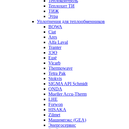
Теплоконтроль
Теплохит ТИ
ТИЖ
Этра
Уплотнения для теплообменников
BOWA
Ciat
Ares
Alfa Laval
Tranter
ЗЭО
Ещё
Vicarb
Thermowave
Tetra Pak
Stokvis
SIGMA API Schmidt
ONDA
Mueller Accu-Therm
LHE
Forwon
HISAKA
Zilmet
Машимпэкс (GEA)
Энергосервис