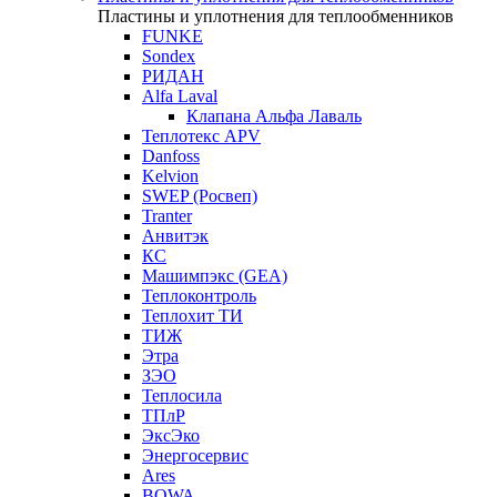
Пластины и уплотнения для теплообменников
FUNKE
Sondex
РИДАН
Alfa Laval
Клапана Альфа Лаваль
Теплотекс APV
Danfoss
Kelvion
SWEP (Росвеп)
Tranter
Анвитэк
КС
Машимпэкс (GEA)
Теплоконтроль
Теплохит ТИ
ТИЖ
Этра
ЗЭО
Теплосила
ТПлР
ЭксЭко
Энергосервис
Ares
BOWA