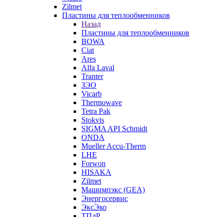
Zilmet
Пластины для теплообменников
Назад
Пластины для теплообменников
BOWA
Ciat
Ares
Alfa Laval
Tranter
ЗЭО
Vicarb
Thermowave
Tetra Pak
Stokvis
SIGMA API Schmidt
ONDA
Mueller Accu-Therm
LHE
Forwon
HISAKA
Zilmet
Машимпэкс (GEA)
Энергосервис
ЭксЭко
ТПлР