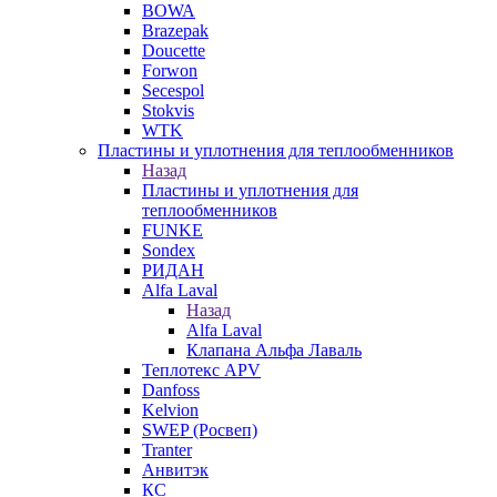
BOWA
Brazepak
Doucette
Forwon
Secespol
Stokvis
WTK
Пластины и уплотнения для теплообменников
Назад
Пластины и уплотнения для
теплообменников
FUNKE
Sondex
РИДАН
Alfa Laval
Назад
Alfa Laval
Клапана Альфа Лаваль
Теплотекс APV
Danfoss
Kelvion
SWEP (Росвеп)
Tranter
Анвитэк
КС