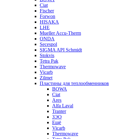
Ciat
Fischer
Forwon
HISAKA
LHE
Mueller Accu-Therm
ONDA
Secespol
SIGMA API Schmidt
Stokvis
Tetra Pak
Thermowave
Vicarb
Zilmet
Пластины для теплообменников
BOWA
Ciat
Ares
Alfa Laval
Tranter
ЗЭО
Ещё
Vicarb
Thermowave