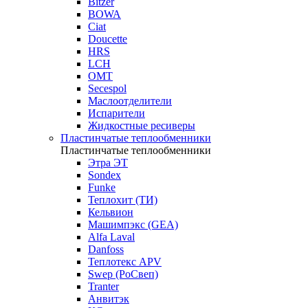
Bitzer
BOWA
Ciat
Doucette
HRS
LCH
OMT
Secespol
Маслоотделители
Испарители
Жидкостные ресиверы
Пластинчатые теплообменники
Пластинчатые теплообменники
Этра ЭТ
Sondex
Funke
Теплохит (ТИ)
Кельвион
Машимпэкс (GEA)
Alfa Laval
Danfoss
Теплотекс APV
Swep (РоСвеп)
Tranter
Анвитэк