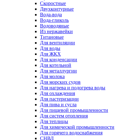
Скоростные
Двухконтурные
Вода-вода
Вода-гликоль
Водоводяные
Из нержавейки
Титановые
Для вентиляции
Для воды
Для ЖКХ
Для конденсации
Для котельной
Для металлургии
Для молока
Для морских судов
Для нагрева и подогрева воды
Для охлаждения
Для пастеризации
Для пива и сусла
Для пищевой промышленности
Для систем отопления
Для теплицы
Для химической промышленности
Для горячего водоснабжения
СНВЛ