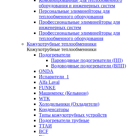
Комбинированные для теплообменного
оборудования и инженерных систем
Персональные элиминейторы для
теплообменного оборудования
Профессиональные элиминейторы для
инженерных систем
Профессиональные элиминейторы для
теплообменного оборудования
Кожухотрубные теплообменники
Кожухотрубные теплообменники
Подогреватели
Пароводяные подогреватели (ПП)
Водоводяные подогреватели (ВПП)
ONDA
Испарители_1
Alfa Laval
FUNKE
Машимпекс (Кельвион)
WTK
Холодильники (Охладители)
Конденсаторы
Типы кожухотрубных устройств
Подогреватели трубные
ТТАИ
BCF