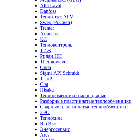
Alfa Laval
Danfoss
Теплотекс APV
Swep (РоСвеп)
Tranter
Анвитэк
КС
Теплоконтроль
ТИЖ
Ридан НН
Thermowave
Onda
Sigma API Schmidt
ТПлР
Ciat
Hisaka
Теплообменники пароводяные
Разборные пластинчатые теплообменники
Сварные пластинчатые теплообменники
ЗЭО
Теплосила
ЭксЭко
Энергосервис
Ares