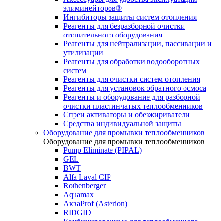
элиминейторов®
Ингибиторы защиты систем отопления
Реагенты для безразборной очистки
отопительного оборудования
Реагенты для нейтрализации, пассивации и
утилизации
Реагенты для обработки водооборотных
систем
Реагенты для очистки систем отопления
Реагенты для установок обратного осмоса
Реагенты и оборудование для разборной
очистки пластинчатых теплообменников
Спреи активаторы и обезжириватели
Средства индивидуальной защиты
Оборудование для промывки теплообменников
Оборудование для промывки теплообменников
Pump Eliminate (PIPAL)
GEL
BWT
Alfa Laval CIP
Rothenberger
Aquamax
АкваProf (Asterion)
RIDGID