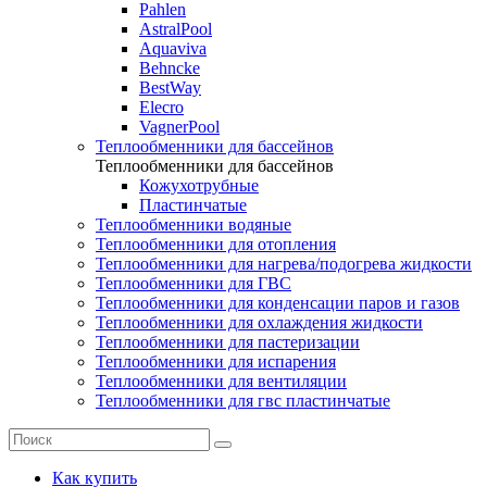
Pahlen
AstralPool
Aquaviva
Behncke
BestWay
Elecro
VagnerPool
Теплообменники для бассейнов
Теплообменники для бассейнов
Кожухотрубные
Пластинчатые
Теплообменники водяные
Теплообменники для отопления
Теплообменники для нагрева/подогрева жидкости
Теплообменники для ГВС
Теплообменники для конденсации паров и газов
Теплообменники для охлаждения жидкости
Теплообменники для пастеризации
Теплообменники для испарения
Теплообменники для вентиляции
Теплообменники для гвс пластинчатые
Как купить