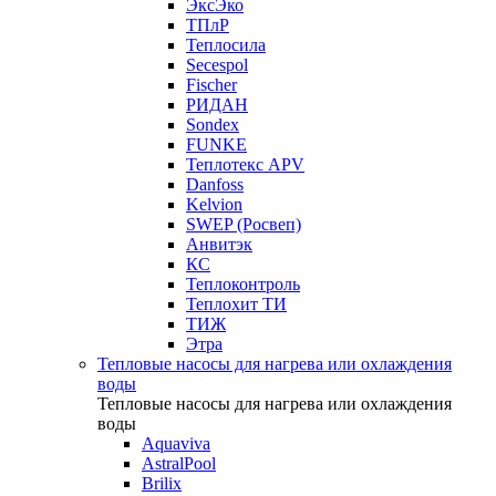
ЭксЭко
ТПлР
Теплосила
Secespol
Fischer
РИДАН
Sondex
FUNKE
Теплотекс APV
Danfoss
Kelvion
SWEP (Росвеп)
Анвитэк
КС
Теплоконтроль
Теплохит ТИ
ТИЖ
Этра
Тепловые насосы для нагрева или охлаждения
воды
Тепловые насосы для нагрева или охлаждения
воды
Aquaviva
AstralPool
Brilix