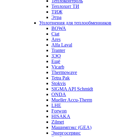
Теплоконтроль
Теплохит ТИ
ТИЖ
Этра
Уплотнения для теплообменников
BOWA
Ciat
Ares
Alfa Laval
Tranter
ЗЭО
Ещё
Vicarb
Thermowave
Tetra Pak
Stokvis
SIGMA API Schmidt
ONDA
Mueller Accu-Therm
LHE
Forwon
HISAKA
Zilmet
Машимпэкс (GEA)
Энергосервис