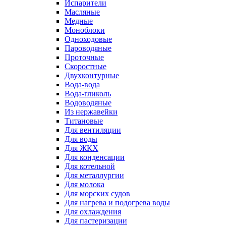
Испарители
Масляные
Медные
Моноблоки
Одноходовые
Пароводяные
Проточные
Скоростные
Двухконтурные
Вода-вода
Вода-гликоль
Водоводяные
Из нержавейки
Титановые
Для вентиляции
Для воды
Для ЖКХ
Для конденсации
Для котельной
Для металлургии
Для молока
Для морских судов
Для нагрева и подогрева воды
Для охлаждения
Для пастеризации