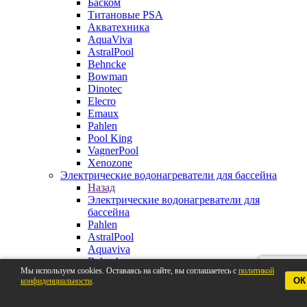
Баском
Титановые PSA
Акватехника
AquaViva
AstralPool
Behncke
Bowman
Dinotec
Elecro
Emaux
Pahlen
Pool King
VagnerPool
Xenozone
Электрические водонагреватели для бассейна
Назад
Электрические водонагреватели для
бассейна
Pahlen
AstralPool
Aquaviva
Behncke
Мы используем cookies. Оставаясь на сайте, вы соглашаетесь с
политикой
BestWay
ОК
конфиденциальности
.
Elecro
VagnerPool