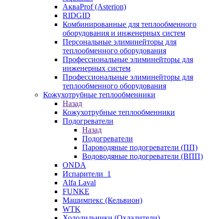
АкваProf (Asterion)
RIDGID
Комбинированные для теплообменного
оборудования и инженерных систем
Персональные элиминейторы для
теплообменного оборудования
Профессиональные элиминейторы для
инженерных систем
Профессиональные элиминейторы для
теплообменного оборудования
Кожухотрубные теплообменники
Назад
Кожухотрубные теплообменники
Подогреватели
Назад
Подогреватели
Пароводяные подогреватели (ПП)
Водоводяные подогреватели (ВПП)
ONDA
Испарители_1
Alfa Laval
FUNKE
Машимпекс (Кельвион)
WTK
Холодильники (Охладители)