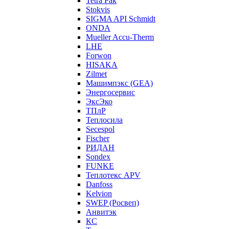
Tetra Pak
Stokvis
SIGMA API Schmidt
ONDA
Mueller Accu-Therm
LHE
Forwon
HISAKA
Zilmet
Машимпэкс (GEA)
Энергосервис
ЭксЭко
ТПлР
Теплосила
Secespol
Fischer
РИДАН
Sondex
FUNKE
Теплотекс APV
Danfoss
Kelvion
SWEP (Росвеп)
Анвитэк
КС