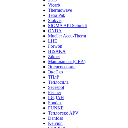
Vicarb
Thermowave
Tetra Pak
Stokvis
SIGMA API Schmidt
ONDA
Mueller Accu-Therm
LHE
Forwon
HISAKA
Zilmet
Машимпэкс (GEA)
Энергосервис
ЭксЭко
ТПлР
Теплосила
Secespol
Fischer
РИДАН
Sondex
FUNKE
Теплотекс APV
Danfoss
Kelvion