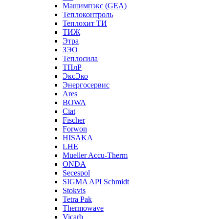
Машимпэкс (GEA)
Теплоконтроль
Теплохит ТИ
ТИЖ
Этра
ЗЭО
Теплосила
ТПлР
ЭксЭко
Энергосервис
Ares
BOWA
Ciat
Fischer
Forwon
HISAKA
LHE
Mueller Accu-Therm
ONDA
Secespol
SIGMA API Schmidt
Stokvis
Tetra Pak
Thermowave
Vicarb