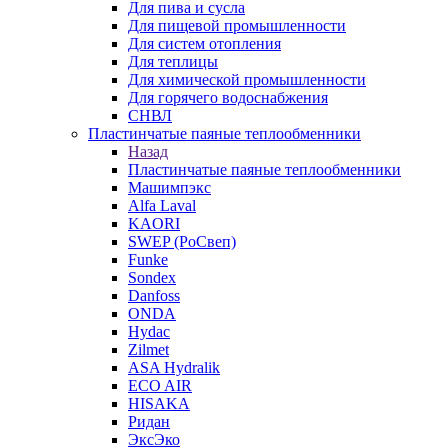
Для пива и сусла
Для пищевой промышленности
Для систем отопления
Для теплицы
Для химической промышленности
Для горячего водоснабжения
СНВЛ
Пластинчатые паяные теплообменники
Назад
Пластинчатые паяные теплообменники
Машимпэкс
Alfa Laval
KAORI
SWEP (РоСвеп)
Funke
Sondex
Danfoss
ONDA
Hydac
Zilmet
ASA Hydralik
ECO AIR
HISAKA
Ридан
ЭксЭко