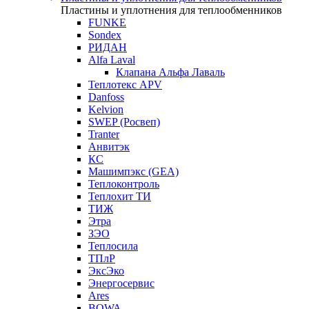
Пластины и уплотнения для теплообменников
FUNKE
Sondex
РИДАН
Alfa Laval
Клапана Альфа Лаваль
Теплотекс APV
Danfoss
Kelvion
SWEP (Росвеп)
Tranter
Анвитэк
КС
Машимпэкс (GEA)
Теплоконтроль
Теплохит ТИ
ТИЖ
Этра
ЗЭО
Теплосила
ТПлР
ЭксЭко
Энергосервис
Ares
BOWA