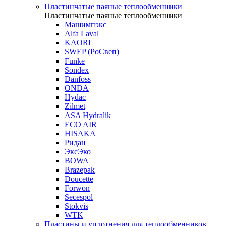
Пластинчатые паяные теплообменники
Пластинчатые паяные теплообменники
Машимпэкс
Alfa Laval
KAORI
SWEP (РоСвеп)
Funke
Sondex
Danfoss
ONDA
Hydac
Zilmet
ASA Hydralik
ECO AIR
HISAKA
Ридан
ЭксЭко
BOWA
Brazepak
Doucette
Forwon
Secespol
Stokvis
WTK
Пластины и уплотнения для теплообменников