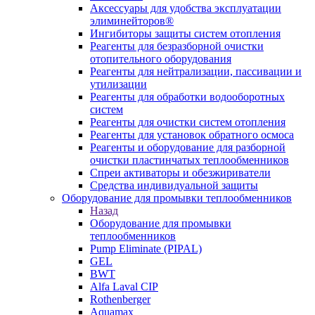
Аксессуары для удобства эксплуатации
элиминейторов®
Ингибиторы защиты систем отопления
Реагенты для безразборной очистки
отопительного оборудования
Реагенты для нейтрализации, пассивации и
утилизации
Реагенты для обработки водооборотных
систем
Реагенты для очистки систем отопления
Реагенты для установок обратного осмоса
Реагенты и оборудование для разборной
очистки пластинчатых теплообменников
Спреи активаторы и обезжириватели
Средства индивидуальной защиты
Оборудование для промывки теплообменников
Назад
Оборудование для промывки
теплообменников
Pump Eliminate (PIPAL)
GEL
BWT
Alfa Laval CIP
Rothenberger
Aquamax