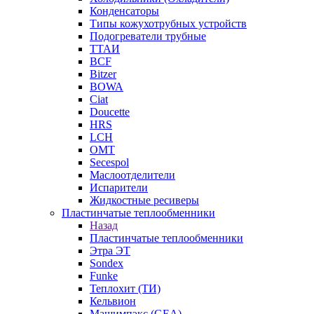
Конденсаторы
Типы кожухотрубных устройств
Подогреватели трубные
ТТАИ
BCF
Bitzer
BOWA
Ciat
Doucette
HRS
LCH
OMT
Secespol
Маслоотделители
Испарители
Жидкостные ресиверы
Пластинчатые теплообменники
Назад
Пластинчатые теплообменники
Этра ЭТ
Sondex
Funke
Теплохит (ТИ)
Кельвион
Машимпэкс (GEA)