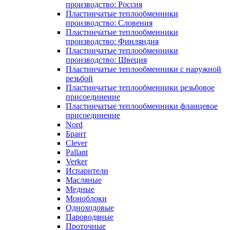
производство: Россия
Пластинчатые теплообменники
производство: Словения
Пластинчатые теплообменники
производство: Финляндия
Пластинчатые теплообменники
производство: Швеция
Пластинчатые теплообменники с наружной
резьбой
Пластинчатые теплообменники резьбовое
присоединение
Пластинчатые теплообменники фланцевое
присоединение
Nord
Брант
Clever
Pallant
Verker
Испарители
Масляные
Медные
Моноблоки
Одноходовые
Пароводяные
Проточные