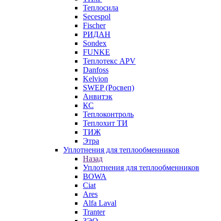
Теплосила
Secespol
Fischer
РИДАН
Sondex
FUNKE
Теплотекс APV
Danfoss
Kelvion
SWEP (Росвеп)
Анвитэк
КС
Теплоконтроль
Теплохит ТИ
ТИЖ
Этра
Уплотнения для теплообменников
Назад
Уплотнения для теплообменников
BOWA
Ciat
Ares
Alfa Laval
Tranter
ЗЭО