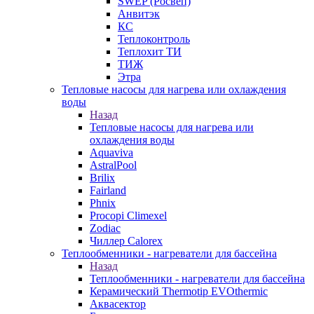
SWEP (Росвеп)
Анвитэк
КС
Теплоконтроль
Теплохит ТИ
ТИЖ
Этра
Тепловые насосы для нагрева или охлаждения
воды
Назад
Тепловые насосы для нагрева или
охлаждения воды
Aquaviva
AstralPool
Brilix
Fairland
Phnix
Procopi Climexel
Zodiac
Чиллер Calorex
Теплообменники - нагреватели для бассейна
Назад
Теплообменники - нагреватели для бассейна
Керамический Thermotip EVOthermic
Аквасектор