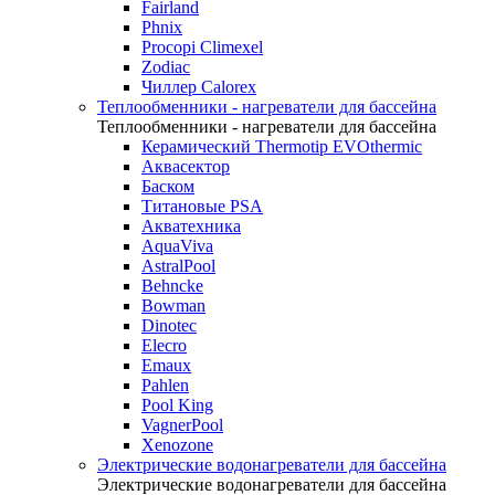
Fairland
Phnix
Procopi Climexel
Zodiac
Чиллер Calorex
Теплообменники - нагреватели для бассейна
Теплообменники - нагреватели для бассейна
Керамический Thermotip EVOthermic
Аквасектор
Баском
Титановые PSA
Акватехника
AquaViva
AstralPool
Behncke
Bowman
Dinotec
Elecro
Emaux
Pahlen
Pool King
VagnerPool
Xenozone
Электрические водонагреватели для бассейна
Электрические водонагреватели для бассейна