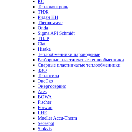
КС
Теплоконтроль
ТИЖ
Ридан НН
Thermowave
Onda
Sigma API Schmidt
ТПлР
Ciat
Hisaka
Теплообменники пароводяные
Разборные пластинчатые теплообменники
Сварные пластинчатые теплообменники
ЗЭО
Теплосила
ЭксЭко
Энергосервис
Ares
BOWA
Fischer
Forwon
LHE
Mueller Accu-Therm
Secespol
Stokvis