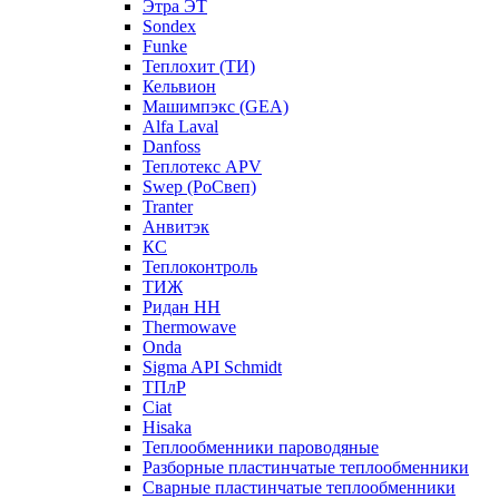
Этра ЭТ
Sondex
Funke
Теплохит (ТИ)
Кельвион
Машимпэкс (GEA)
Alfa Laval
Danfoss
Теплотекс APV
Swep (РоСвеп)
Tranter
Анвитэк
КС
Теплоконтроль
ТИЖ
Ридан НН
Thermowave
Onda
Sigma API Schmidt
ТПлР
Ciat
Hisaka
Теплообменники пароводяные
Разборные пластинчатые теплообменники
Сварные пластинчатые теплообменники