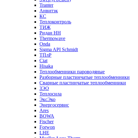
Tranter
Анвитэк
КС
Теплоконтроль
ТИЖ
Ридан НН
Thermowave
Onda
Sigma API Schmidt
ТПлР
Ciat
Hisaka
Теплообменники пароводяные
Разборные пластинчатые теплообменники
Сварные пластинчатые теплообменники
ЗЭО
Теплосила
ЭксЭко
Энергосервис
Ares
BOWA
Fischer
Forwon
LHE