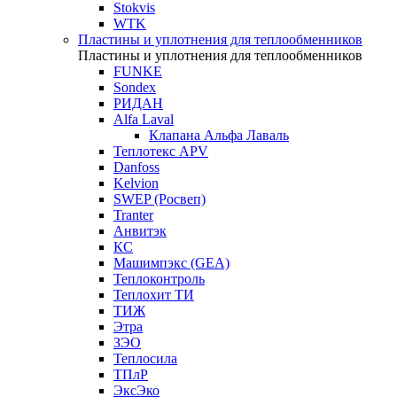
Stokvis
WTK
Пластины и уплотнения для теплообменников
Пластины и уплотнения для теплообменников
FUNKE
Sondex
РИДАН
Alfa Laval
Клапана Альфа Лаваль
Теплотекс APV
Danfoss
Kelvion
SWEP (Росвеп)
Tranter
Анвитэк
КС
Машимпэкс (GEA)
Теплоконтроль
Теплохит ТИ
ТИЖ
Этра
ЗЭО
Теплосила
ТПлР
ЭксЭко