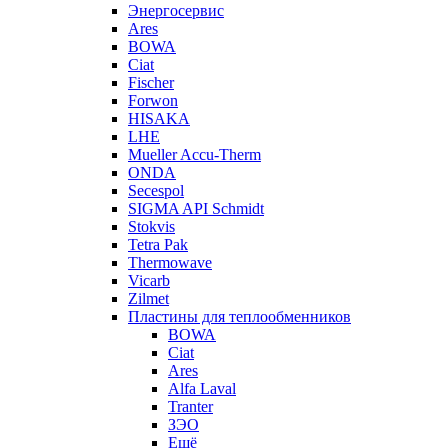
Энергосервис
Ares
BOWA
Ciat
Fischer
Forwon
HISAKA
LHE
Mueller Accu-Therm
ONDA
Secespol
SIGMA API Schmidt
Stokvis
Tetra Pak
Thermowave
Vicarb
Zilmet
Пластины для теплообменников
BOWA
Ciat
Ares
Alfa Laval
Tranter
ЗЭО
Ещё