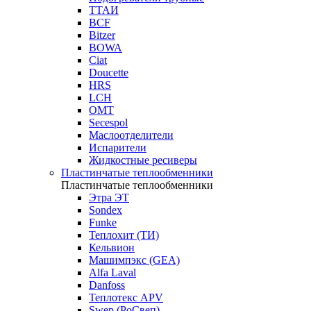
ТТАИ
BCF
Bitzer
BOWA
Ciat
Doucette
HRS
LCH
OMT
Secespol
Маслоотделители
Испарители
Жидкостные ресиверы
Пластинчатые теплообменники
Пластинчатые теплообменники
Этра ЭТ
Sondex
Funke
Теплохит (ТИ)
Кельвион
Машимпэкс (GEA)
Alfa Laval
Danfoss
Теплотекс APV
Swep (РоСвеп)