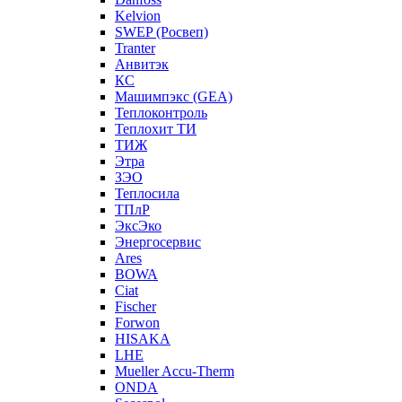
Kelvion
SWEP (Росвеп)
Tranter
Анвитэк
КС
Машимпэкс (GEA)
Теплоконтроль
Теплохит ТИ
ТИЖ
Этра
ЗЭО
Теплосила
ТПлР
ЭксЭко
Энергосервис
Ares
BOWA
Ciat
Fischer
Forwon
HISAKA
LHE
Mueller Accu-Therm
ONDA