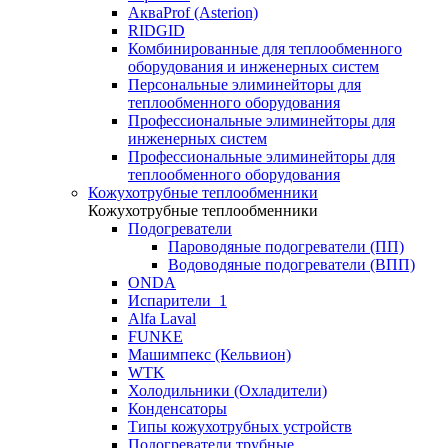
АкваProf (Asterion)
RIDGID
Комбинированные для теплообменного
оборудования и инженерных систем
Персональные элиминейторы для
теплообменного оборудования
Профессиональные элиминейторы для
инженерных систем
Профессиональные элиминейторы для
теплообменного оборудования
Кожухотрубные теплообменники
Кожухотрубные теплообменники
Подогреватели
Пароводяные подогреватели (ПП)
Водоводяные подогреватели (ВПП)
ONDA
Испарители_1
Alfa Laval
FUNKE
Машимпекс (Кельвион)
WTK
Холодильники (Охладители)
Конденсаторы
Типы кожухотрубных устройств
Подогреватели трубные