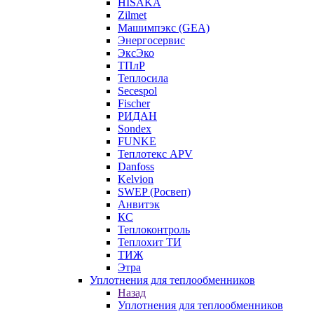
HISAKA
Zilmet
Машимпэкс (GEA)
Энергосервис
ЭксЭко
ТПлР
Теплосила
Secespol
Fischer
РИДАН
Sondex
FUNKE
Теплотекс APV
Danfoss
Kelvion
SWEP (Росвеп)
Анвитэк
КС
Теплоконтроль
Теплохит ТИ
ТИЖ
Этра
Уплотнения для теплообменников
Назад
Уплотнения для теплообменников