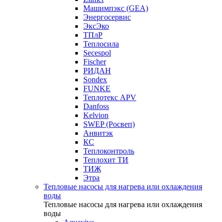
Машимпэкс (GEA)
Энергосервис
ЭксЭко
ТПлР
Теплосила
Secespol
Fischer
РИДАН
Sondex
FUNKE
Теплотекс APV
Danfoss
Kelvion
SWEP (Росвеп)
Анвитэк
КС
Теплоконтроль
Теплохит ТИ
ТИЖ
Этра
Тепловые насосы для нагрева или охлаждения
воды
Тепловые насосы для нагрева или охлаждения
воды