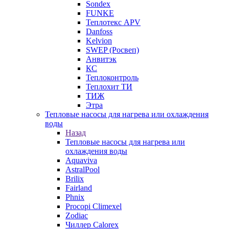
Sondex
FUNKE
Теплотекс APV
Danfoss
Kelvion
SWEP (Росвеп)
Анвитэк
КС
Теплоконтроль
Теплохит ТИ
ТИЖ
Этра
Тепловые насосы для нагрева или охлаждения
воды
Назад
Тепловые насосы для нагрева или
охлаждения воды
Aquaviva
AstralPool
Brilix
Fairland
Phnix
Procopi Climexel
Zodiac
Чиллер Calorex