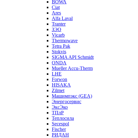
BOWA
Ciat
Ares
Alfa Laval
Tranter
ЗЭО
Vicarb
Thermowave
Tetra Pak
Stokvis
SIGMA API Schmidt
ONDA
Mueller Accu-Therm
LHE
Forwon
HISAKA
Zilmet
Машимпэкс (GEA)
Энергосервис
ЭксЭко
ТПлР
Теплосила
Secespol
Fischer
РИДАН