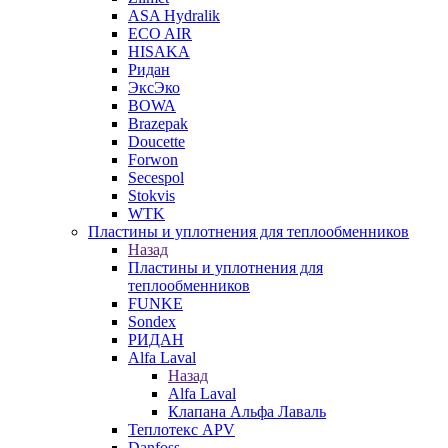
ASA Hydralik
ECO AIR
HISAKA
Ридан
ЭксЭко
BOWA
Brazepak
Doucette
Forwon
Secespol
Stokvis
WTK
Пластины и уплотнения для теплообменников
Назад
Пластины и уплотнения для
теплообменников
FUNKE
Sondex
РИДАН
Alfa Laval
Назад
Alfa Laval
Клапана Альфа Лаваль
Теплотекс APV
Danfoss