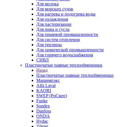
Для молока
Для морских судов
Для нагрева и подогрева воды
Для охлаждения
Для пастеризации
Для пива и сусла
Для пищевой промышленности
Для систем отопления
Для теплицы
Для химической промышленности
Для горячего водоснабжения
СНВЛ
Пластинчатые паяные теплообменники
Назад
Пластинчатые паяные теплообменники
Машимпэкс
Alfa Laval
KAORI
SWEP (РоСвеп)
Funke
Sondex
Danfoss
ONDA
Hydac
Zilmet