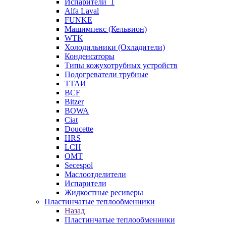
Испарители_1
Alfa Laval
FUNKE
Машимпекс (Кельвион)
WTK
Холодильники (Охладители)
Конденсаторы
Типы кожухотрубных устройств
Подогреватели трубные
ТТАИ
BCF
Bitzer
BOWA
Ciat
Doucette
HRS
LCH
OMT
Secespol
Маслоотделители
Испарители
Жидкостные ресиверы
Пластинчатые теплообменники
Назад
Пластинчатые теплообменники