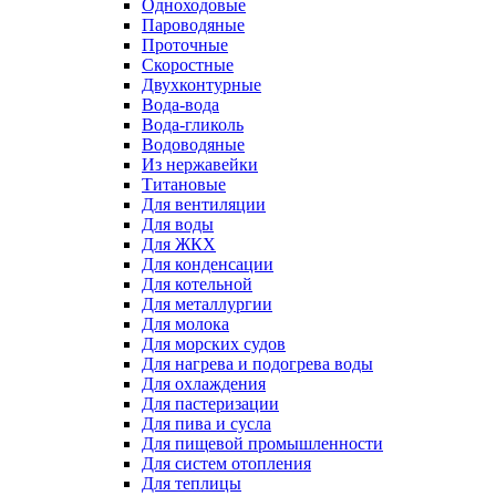
Одноходовые
Пароводяные
Проточные
Скоростные
Двухконтурные
Вода-вода
Вода-гликоль
Водоводяные
Из нержавейки
Титановые
Для вентиляции
Для воды
Для ЖКХ
Для конденсации
Для котельной
Для металлургии
Для молока
Для морских судов
Для нагрева и подогрева воды
Для охлаждения
Для пастеризации
Для пива и сусла
Для пищевой промышленности
Для систем отопления
Для теплицы