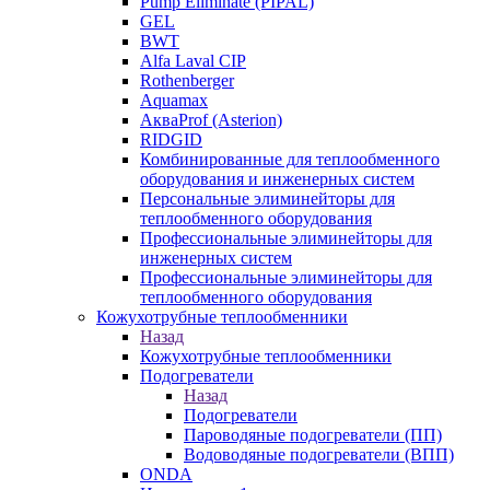
Pump Eliminate (PIPAL)
GEL
BWT
Alfa Laval CIP
Rothenberger
Aquamax
АкваProf (Asterion)
RIDGID
Комбинированные для теплообменного
оборудования и инженерных систем
Персональные элиминейторы для
теплообменного оборудования
Профессиональные элиминейторы для
инженерных систем
Профессиональные элиминейторы для
теплообменного оборудования
Кожухотрубные теплообменники
Назад
Кожухотрубные теплообменники
Подогреватели
Назад
Подогреватели
Пароводяные подогреватели (ПП)
Водоводяные подогреватели (ВПП)
ONDA