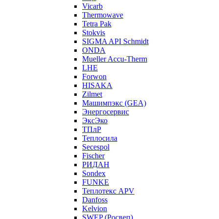
Vicarb
Thermowave
Tetra Pak
Stokvis
SIGMA API Schmidt
ONDA
Mueller Accu-Therm
LHE
Forwon
HISAKA
Zilmet
Машимпэкс (GEA)
Энергосервис
ЭксЭко
ТПлР
Теплосила
Secespol
Fischer
РИДАН
Sondex
FUNKE
Теплотекс APV
Danfoss
Kelvion
SWEP (Росвеп)