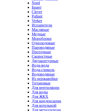
Nord
Брант
Clever
Pallant
Verker
Испарители
Масляные
Медные
Моноблоки
Одноходовые
Пароводяные
Проточные
Скоростные
Двухконтурные
Вода-вода
Вода-гликоль
Водоводяные
Из нержавейки
Титановые
Для вентиляции
Для воды
Для ЖКХ
Для конденсации
Для котельной
Для металлургии