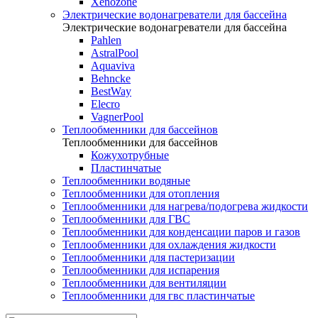
Xenozone
Электрические водонагреватели для бассейна
Электрические водонагреватели для бассейна
Pahlen
AstralPool
Aquaviva
Behncke
BestWay
Elecro
VagnerPool
Теплообменники для бассейнов
Теплообменники для бассейнов
Кожухотрубные
Пластинчатые
Теплообменники водяные
Теплообменники для отопления
Теплообменники для нагрева/подогрева жидкости
Теплообменники для ГВС
Теплообменники для конденсации паров и газов
Теплообменники для охлаждения жидкости
Теплообменники для пастеризации
Теплообменники для испарения
Теплообменники для вентиляции
Теплообменники для гвс пластинчатые