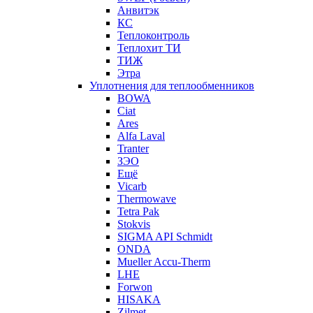
Анвитэк
КС
Теплоконтроль
Теплохит ТИ
ТИЖ
Этра
Уплотнения для теплообменников
BOWA
Ciat
Ares
Alfa Laval
Tranter
ЗЭО
Ещё
Vicarb
Thermowave
Tetra Pak
Stokvis
SIGMA API Schmidt
ONDA
Mueller Accu-Therm
LHE
Forwon
HISAKA
Zilmet