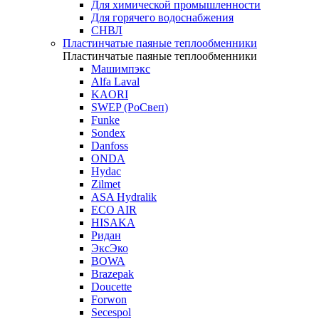
Для химической промышленности
Для горячего водоснабжения
СНВЛ
Пластинчатые паяные теплообменники
Пластинчатые паяные теплообменники
Машимпэкс
Alfa Laval
KAORI
SWEP (РоСвеп)
Funke
Sondex
Danfoss
ONDA
Hydac
Zilmet
ASA Hydralik
ECO AIR
HISAKA
Ридан
ЭксЭко
BOWA
Brazepak
Doucette
Forwon
Secespol