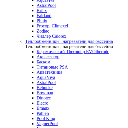
Aquaviva
AstralPool
Brilix
Fairland
Phnix
Procopi Climexel
Zodiac
Чиллер Calorex
Теплообменники - нагреватели для бассейна
Теплообменники - нагреватели для бассейна
Керамический Thermotip EVOthermic
Аквасектор
Баском
Титановые PSA
Акватехника
AquaViva
AstralPool
Behncke
Bowman
Dinotec
Elecro
Emaux
Pahlen
Pool King
VagnerPool