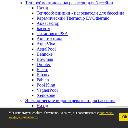
Теплообменники - нагреватели для бассейна
Назад
Теплообменники - нагреватели для бассейна
Керамический Thermotip EVOthermic
Аквасектор
Баском
Титановые PSA
Акватехника
AquaViva
AstralPool
Behncke
Bowman
Dinotec
Elecro
Emaux
Pahlen
Pool King
VagnerPool
Xenozone
Электрические водонагреватели для бассейна
Назад
Электрические водонагреватели для
Мы используем cookies. Оставаясь на сайте, вы соглашаетесь с
политикой
бассейна
ОК
конфиденциальности
.
Pahlen
AstralPool