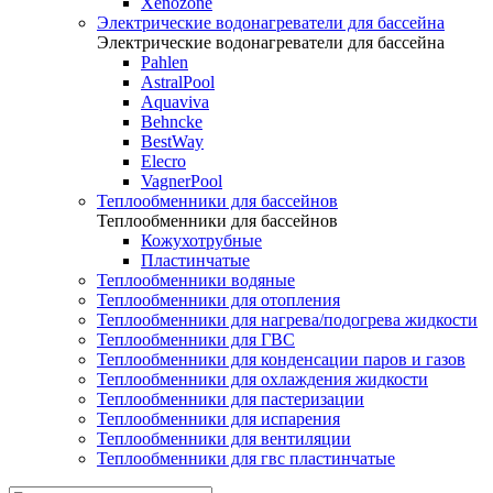
Xenozone
Электрические водонагреватели для бассейна
Электрические водонагреватели для бассейна
Pahlen
AstralPool
Aquaviva
Behncke
BestWay
Elecro
VagnerPool
Теплообменники для бассейнов
Теплообменники для бассейнов
Кожухотрубные
Пластинчатые
Теплообменники водяные
Теплообменники для отопления
Теплообменники для нагрева/подогрева жидкости
Теплообменники для ГВС
Теплообменники для конденсации паров и газов
Теплообменники для охлаждения жидкости
Теплообменники для пастеризации
Теплообменники для испарения
Теплообменники для вентиляции
Теплообменники для гвс пластинчатые