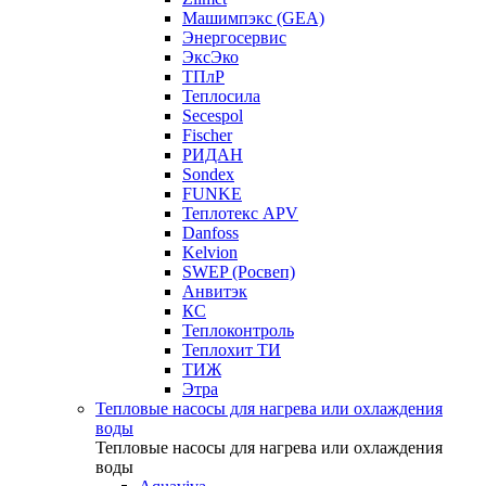
Машимпэкс (GEA)
Энергосервис
ЭксЭко
ТПлР
Теплосила
Secespol
Fischer
РИДАН
Sondex
FUNKE
Теплотекс APV
Danfoss
Kelvion
SWEP (Росвеп)
Анвитэк
КС
Теплоконтроль
Теплохит ТИ
ТИЖ
Этра
Тепловые насосы для нагрева или охлаждения
воды
Тепловые насосы для нагрева или охлаждения
воды