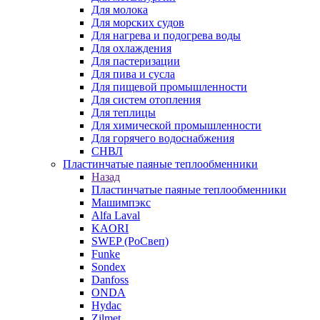
Для молока
Для морских судов
Для нагрева и подогрева воды
Для охлаждения
Для пастеризации
Для пива и сусла
Для пищевой промышленности
Для систем отопления
Для теплицы
Для химической промышленности
Для горячего водоснабжения
СНВЛ
Пластинчатые паяные теплообменники
Назад
Пластинчатые паяные теплообменники
Машимпэкс
Alfa Laval
KAORI
SWEP (РоСвеп)
Funke
Sondex
Danfoss
ONDA
Hydac
Zilmet