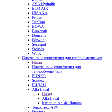
ASA Hydralik
ECO AIR
HISAKA
Ридан
ЭксЭко
BOWA
Brazepak
Doucette
Forwon
Secespol
Stokvis
WTK
Пластины и уплотнения для теплообменников
Назад
Пластины и уплотнения для
теплообменников
FUNKE
Sondex
РИДАН
Alfa Laval
Назад
Alfa Laval
Клапана Альфа Лаваль
Теплотекс APV
Danfoss