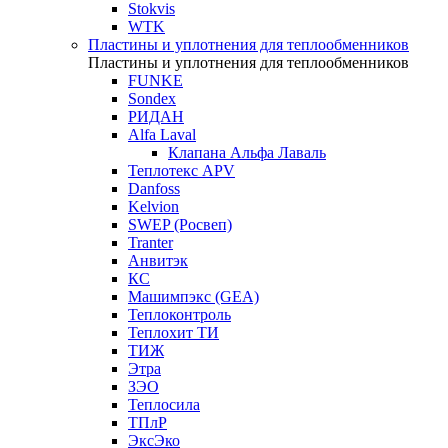
Stokvis
WTK
Пластины и уплотнения для теплообменников
Пластины и уплотнения для теплообменников
FUNKE
Sondex
РИДАН
Alfa Laval
Клапана Альфа Лаваль
Теплотекс APV
Danfoss
Kelvion
SWEP (Росвеп)
Tranter
Анвитэк
КС
Машимпэкс (GEA)
Теплоконтроль
Теплохит ТИ
ТИЖ
Этра
ЗЭО
Теплосила
ТПлР
ЭксЭко