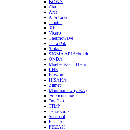
BOWA
Ciat
Ares
Alfa Laval
Tranter
ЗЭО
Vicarb
Thermowave
Tetra Pak
Stokvis
SIGMA API Schmidt
ONDA
Mueller Accu-Therm
LHE
Forwon
HISAKA
Zilmet
Машимпэкс (GEA)
Энергосервис
ЭксЭко
ТПлР
Теплосила
Secespol
Fischer
РИДАН