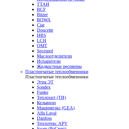
ТТАИ
BCF
Bitzer
BOWA
Ciat
Doucette
HRS
LCH
OMT
Secespol
Маслоотделители
Испарители
Жидкостные ресиверы
Пластинчатые теплообменники
Пластинчатые теплообменники
Этра ЭТ
Sondex
Funke
Теплохит (ТИ)
Кельвион
Машимпэкс (GEA)
Alfa Laval
Danfoss
Теплотекс APV
Swep (РоСвеп)