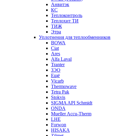
Анвитэк
КС
Теплоконтроль
Теплохит ТИ
ТИЖ
Этра
Уплотнения для теплообменников
BOWA
Ciat
Ares
Alfa Laval
Tranter
ЗЭО
Ещё
Vicarb
Thermowave
Tetra Pak
Stokvis
SIGMA API Schmidt
ONDA
Mueller Accu-Therm
LHE
Forwon
HISAKA
Zilmet