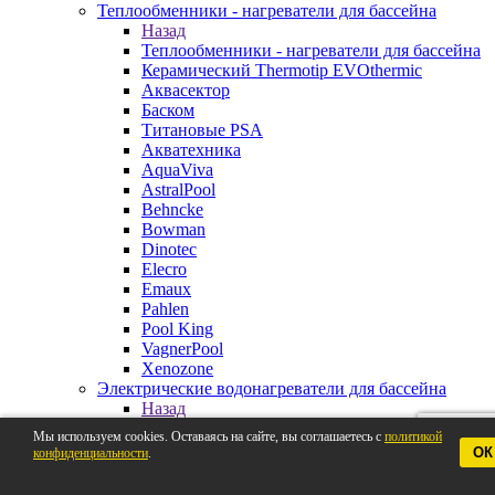
Теплообменники - нагреватели для бассейна
Назад
Теплообменники - нагреватели для бассейна
Керамический Thermotip EVOthermic
Аквасектор
Баском
Титановые PSA
Акватехника
AquaViva
AstralPool
Behncke
Bowman
Dinotec
Elecro
Emaux
Pahlen
Pool King
VagnerPool
Xenozone
Электрические водонагреватели для бассейна
Назад
Электрические водонагреватели для
Мы используем cookies. Оставаясь на сайте, вы соглашаетесь с
политикой
бассейна
ОК
конфиденциальности
.
Pahlen
AstralPool