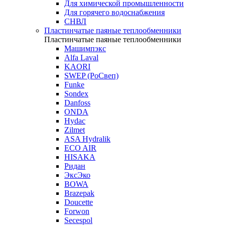
Для химической промышленности
Для горячего водоснабжения
СНВЛ
Пластинчатые паяные теплообменники
Пластинчатые паяные теплообменники
Машимпэкс
Alfa Laval
KAORI
SWEP (РоСвеп)
Funke
Sondex
Danfoss
ONDA
Hydac
Zilmet
ASA Hydralik
ECO AIR
HISAKA
Ридан
ЭксЭко
BOWA
Brazepak
Doucette
Forwon
Secespol