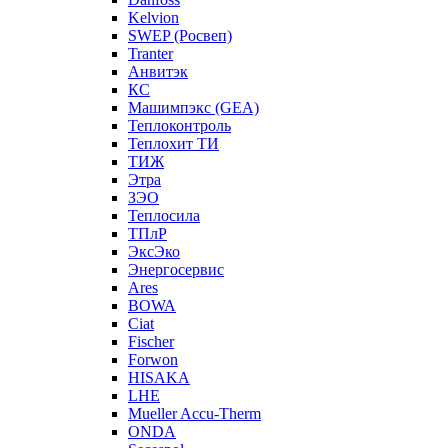
Kelvion
SWEP (Росвеп)
Tranter
Анвитэк
КС
Машимпэкс (GEA)
Теплоконтроль
Теплохит ТИ
ТИЖ
Этра
ЗЭО
Теплосила
ТПлР
ЭксЭко
Энергосервис
Ares
BOWA
Ciat
Fischer
Forwon
HISAKA
LHE
Mueller Accu-Therm
ONDA