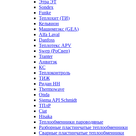
Этра ЭТ
Sondex
Funke
Теплохит (ТИ)
Кельвион
Машимпэкс (GEA)
Alfa Laval
Danfoss
Теплотекс APV
Swep (РоСвеп)
Tranter
Анвитэк
КС
Теплоконтроль
ТИЖ
Ридан НН
Thermowave
Onda
Sigma API Schmidt
ТПлР
Ciat
Hisaka
Теплообменники пароводяные
Разборные пластинчатые теплообменники
Сварные пластинчатые теплообменники