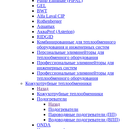
Pump Eliminate (PIPAL)
GEL
BWT
Alfa Laval CIP
Rothenberger
Aquamax
АкваProf (Asterion)
RIDGID
Комбинированные для теплообменного
оборудования и инженерных систем
Персональные элиминейторы для
теплообменного оборудования
Профессиональные элиминейторы для
инженерных систем
Профессиональные элиминейторы для
теплообменного оборудования
Кожухотрубные теплообменники
Назад
Кожухотрубные теплообменники
Подогреватели
Назад
Подогреватели
Пароводяные подогреватели (ПП)
Водоводяные подогреватели (ВПП)
ONDA