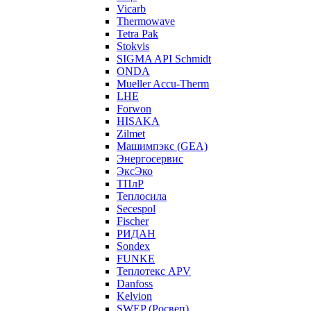
Vicarb
Thermowave
Tetra Pak
Stokvis
SIGMA API Schmidt
ONDA
Mueller Accu-Therm
LHE
Forwon
HISAKA
Zilmet
Машимпэкс (GEA)
Энергосервис
ЭксЭко
ТПлР
Теплосила
Secespol
Fischer
РИДАН
Sondex
FUNKE
Теплотекс APV
Danfoss
Kelvion
SWEP (Росвеп)