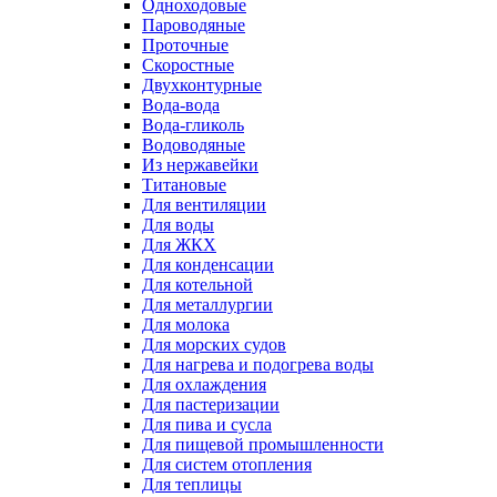
Одноходовые
Пароводяные
Проточные
Скоростные
Двухконтурные
Вода-вода
Вода-гликоль
Водоводяные
Из нержавейки
Титановые
Для вентиляции
Для воды
Для ЖКХ
Для конденсации
Для котельной
Для металлургии
Для молока
Для морских судов
Для нагрева и подогрева воды
Для охлаждения
Для пастеризации
Для пива и сусла
Для пищевой промышленности
Для систем отопления
Для теплицы