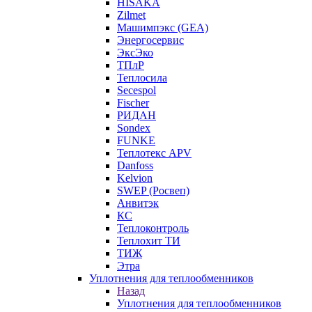
HISAKA
Zilmet
Машимпэкс (GEA)
Энергосервис
ЭксЭко
ТПлР
Теплосила
Secespol
Fischer
РИДАН
Sondex
FUNKE
Теплотекс APV
Danfoss
Kelvion
SWEP (Росвеп)
Анвитэк
КС
Теплоконтроль
Теплохит ТИ
ТИЖ
Этра
Уплотнения для теплообменников
Назад
Уплотнения для теплообменников