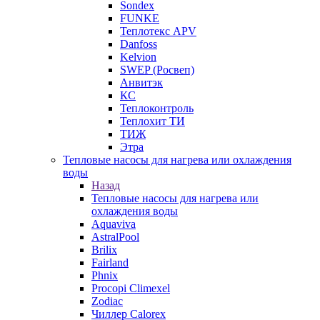
Sondex
FUNKE
Теплотекс APV
Danfoss
Kelvion
SWEP (Росвеп)
Анвитэк
КС
Теплоконтроль
Теплохит ТИ
ТИЖ
Этра
Тепловые насосы для нагрева или охлаждения
воды
Назад
Тепловые насосы для нагрева или
охлаждения воды
Aquaviva
AstralPool
Brilix
Fairland
Phnix
Procopi Climexel
Zodiac
Чиллер Calorex