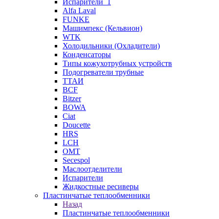
Испарители_1
Alfa Laval
FUNKE
Машимпекс (Кельвион)
WTK
Холодильники (Охладители)
Конденсаторы
Типы кожухотрубных устройств
Подогреватели трубные
ТТАИ
BCF
Bitzer
BOWA
Ciat
Doucette
HRS
LCH
OMT
Secespol
Маслоотделители
Испарители
Жидкостные ресиверы
Пластинчатые теплообменники
Назад
Пластинчатые теплообменники