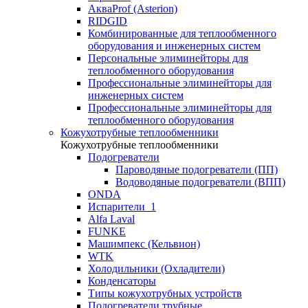
АкваProf (Asterion)
RIDGID
Комбинированные для теплообменного
оборудования и инженерных систем
Персональные элиминейторы для
теплообменного оборудования
Профессиональные элиминейторы для
инженерных систем
Профессиональные элиминейторы для
теплообменного оборудования
Кожухотрубные теплообменники
Кожухотрубные теплообменники
Подогреватели
Пароводяные подогреватели (ПП)
Водоводяные подогреватели (ВПП)
ONDA
Испарители_1
Alfa Laval
FUNKE
Машимпекс (Кельвион)
WTK
Холодильники (Охладители)
Конденсаторы
Типы кожухотрубных устройств
Подогреватели трубные