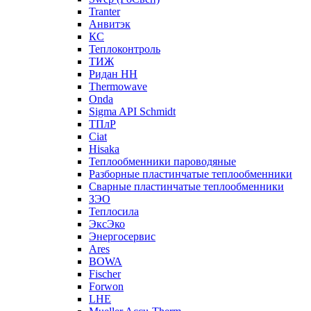
Tranter
Анвитэк
КС
Теплоконтроль
ТИЖ
Ридан НН
Thermowave
Onda
Sigma API Schmidt
ТПлР
Ciat
Hisaka
Теплообменники пароводяные
Разборные пластинчатые теплообменники
Сварные пластинчатые теплообменники
ЗЭО
Теплосила
ЭксЭко
Энергосервис
Ares
BOWA
Fischer
Forwon
LHE