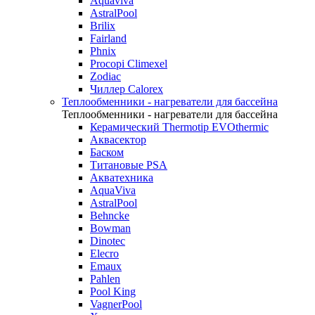
Aquaviva
AstralPool
Brilix
Fairland
Phnix
Procopi Climexel
Zodiac
Чиллер Calorex
Теплообменники - нагреватели для бассейна
Теплообменники - нагреватели для бассейна
Керамический Thermotip EVOthermic
Аквасектор
Баском
Титановые PSA
Акватехника
AquaViva
AstralPool
Behncke
Bowman
Dinotec
Elecro
Emaux
Pahlen
Pool King
VagnerPool