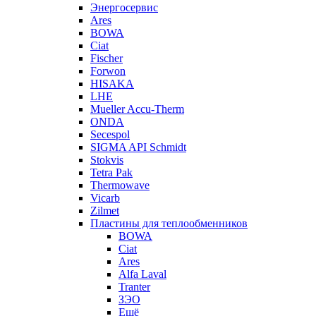
Энергосервис
Ares
BOWA
Ciat
Fischer
Forwon
HISAKA
LHE
Mueller Accu-Therm
ONDA
Secespol
SIGMA API Schmidt
Stokvis
Tetra Pak
Thermowave
Vicarb
Zilmet
Пластины для теплообменников
BOWA
Ciat
Ares
Alfa Laval
Tranter
ЗЭО
Ещё