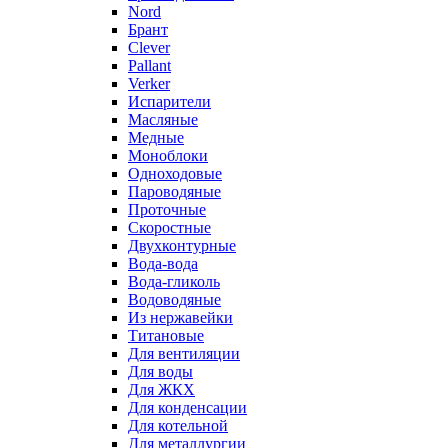
Nord
Брант
Clever
Pallant
Verker
Испарители
Масляные
Медные
Моноблоки
Одноходовые
Пароводяные
Проточные
Скоростные
Двухконтурные
Вода-вода
Вода-гликоль
Водоводяные
Из нержавейки
Титановые
Для вентиляции
Для воды
Для ЖКХ
Для конденсации
Для котельной
Для металлургии