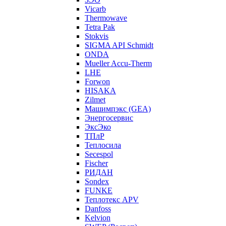
Vicarb
Thermowave
Tetra Pak
Stokvis
SIGMA API Schmidt
ONDA
Mueller Accu-Therm
LHE
Forwon
HISAKA
Zilmet
Машимпэкс (GEA)
Энергосервис
ЭксЭко
ТПлР
Теплосила
Secespol
Fischer
РИДАН
Sondex
FUNKE
Теплотекс APV
Danfoss
Kelvion