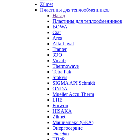
Zilmet
Пластины для теплообменников
Назад
Пластины для теплообменников
BOWA
Ciat
Ares
Alfa Laval
Tranter
ЗЭО
Vicarb
Thermowave
Tetra Pak
Stokvis
SIGMA API Schmidt
ONDA
Mueller Accu-Therm
LHE
Forwon
HISAKA
Zilmet
Машимпэкс (GEA)
Энергосервис
ЭксЭко
ТПлР