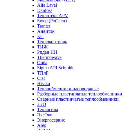
Alfa Laval
Danfoss
Теплотекс APV
Swep (РоСвеп)
Tranter
Анвитэк
КС
Теплоконтроль
ТИЖ
Ридан НН
Thermowave
Onda
Sigma API Schmidt
ТПлР
Ciat
Hisaka
Теплообменники пароводяные
Разборные пластинчатые теплообменники
Сварные пластинчатые теплообменники
ЗЭО
Теплосила
ЭксЭко
Энергосервис
Ares