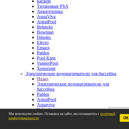
Баском
Титановые PSA
Акватехника
AquaViva
AstralPool
Behncke
Bowman
Dinotec
Elecro
Emaux
Pahlen
Pool King
VagnerPool
Xenozone
Электрические водонагреватели для бассейна
Назад
Электрические водонагреватели для
бассейна
Pahlen
AstralPool
Aquaviva
Behncke
Мы используем cookies. Оставаясь на сайте, вы соглашаетесь с
политикой
BestWay
ОК
конфиденциальности
.
Elecro
VagnerPool