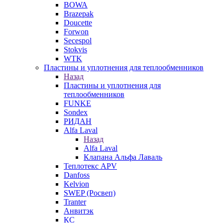
BOWA
Brazepak
Doucette
Forwon
Secespol
Stokvis
WTK
Пластины и уплотнения для теплообменников
Назад
Пластины и уплотнения для
теплообменников
FUNKE
Sondex
РИДАН
Alfa Laval
Назад
Alfa Laval
Клапана Альфа Лаваль
Теплотекс APV
Danfoss
Kelvion
SWEP (Росвеп)
Tranter
Анвитэк
КС