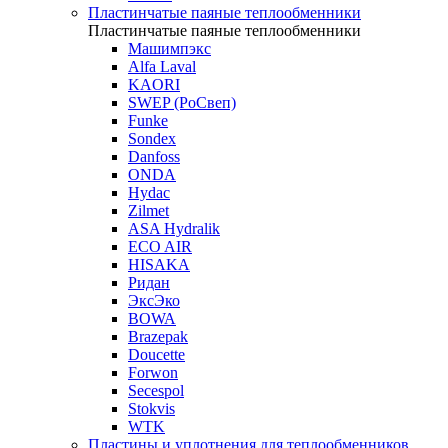
Пластинчатые паяные теплообменники
Пластинчатые паяные теплообменники
Машимпэкс
Alfa Laval
KAORI
SWEP (РоСвеп)
Funke
Sondex
Danfoss
ONDA
Hydac
Zilmet
ASA Hydralik
ECO AIR
HISAKA
Ридан
ЭксЭко
BOWA
Brazepak
Doucette
Forwon
Secespol
Stokvis
WTK
Пластины и уплотнения для теплообменников