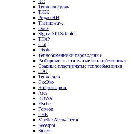
КС
Теплоконтроль
ТИЖ
Ридан НН
Thermowave
Onda
Sigma API Schmidt
ТПлР
Ciat
Hisaka
Теплообменники пароводяные
Разборные пластинчатые теплообменники
Сварные пластинчатые теплообменники
ЗЭО
Теплосила
ЭксЭко
Энергосервис
Ares
BOWA
Fischer
Forwon
LHE
Mueller Accu-Therm
Secespol
Stokvis