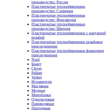
производство: Россия
Пластинчатые теплообменники
производство: Словения
Пластинчатые теплообменники
производство: Финляндия
Пластинчатые теплообменники
производство: Швеция
Пластинчатые теплообменники с наружной
резьбой
Пластинчатые теплообменники резьбовое
присоединение
Пластинчатые теплообменники фланцевое
присоединение
Nord
Брант
Clever
Pallant
Verker
Испарители
Масляные
Медные
Моноблоки
Одноходовые
Пароводяные
Проточные