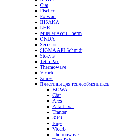
Ciat
Fischer
Forwon
HISAKA
LHE
Mueller Accu-Therm
ONDA
Secespol
SIGMA API Schmidt
Stokvis
Tetra Pak
Thermowave
Vicarb
Zilmet
Пластины для теплообменников
BOWA
Ciat
Ares
Alfa Laval
Tranter
ЗЭО
Ещё
Vicarb
Thermowave