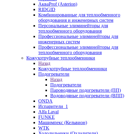
АкваProf (Asterion)
RIDGID
Комбинированные для теплообменного
оборудования и инженерных систем
Персональные элиминейторы для
теплообменного оборудования
Профессиональные элиминейторы для
инженерных систем
Профессиональные элиминейторы для
теплообменного оборудования
Кожухотрубные теплообменники
Назад
Кожухотрубные теплообменники
Подогреватели
Назад
Подогреватели
Пароводяные подогреватели (ПП)
Водоводяные подогреватели (ВПП)
ONDA
Испарители_1
Alfa Laval
FUNKE
Машимпекс (Кельвион)
WTK
Холодильники (Охладители)