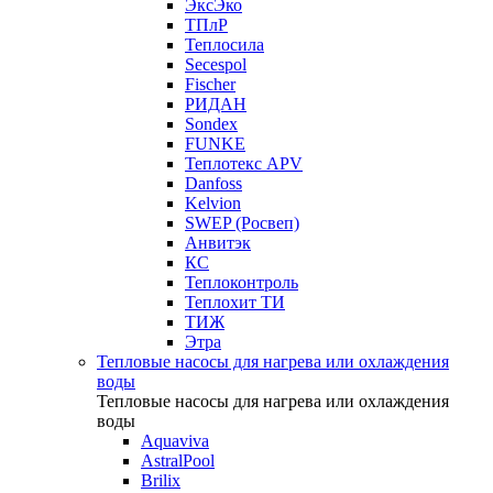
ЭксЭко
ТПлР
Теплосила
Secespol
Fischer
РИДАН
Sondex
FUNKE
Теплотекс APV
Danfoss
Kelvion
SWEP (Росвеп)
Анвитэк
КС
Теплоконтроль
Теплохит ТИ
ТИЖ
Этра
Тепловые насосы для нагрева или охлаждения
воды
Тепловые насосы для нагрева или охлаждения
воды
Aquaviva
AstralPool
Brilix