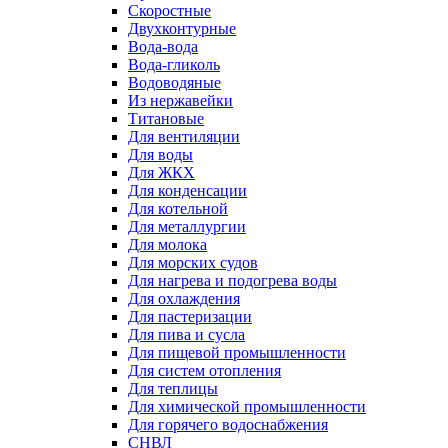
Скоростные
Двухконтурные
Вода-вода
Вода-гликоль
Водоводяные
Из нержавейки
Титановые
Для вентиляции
Для воды
Для ЖКХ
Для конденсации
Для котельной
Для металлургии
Для молока
Для морских судов
Для нагрева и подогрева воды
Для охлаждения
Для пастеризации
Для пива и сусла
Для пищевой промышленности
Для систем отопления
Для теплицы
Для химической промышленности
Для горячего водоснабжения
СНВЛ