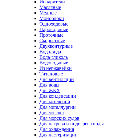
Испарители
Масляные
Медные
Моноблоки
Одноходовые
Пароводяные
Проточные
Скоростные
Двухконтурные
Вода-вода
Вода-гликоль
Водоводяные
Из нержавейки
Титановые
Для вентиляции
Для воды
Для ЖКХ
Для конденсации
Для котельной
Для металлургии
Для молока
Для морских судов
Для нагрева и подогрева воды
Для охлаждения
Для пастеризации