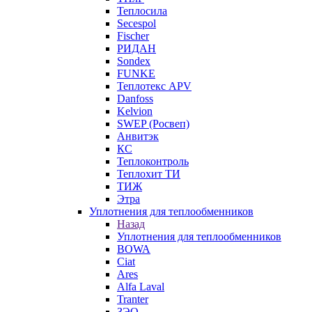
Теплосила
Secespol
Fischer
РИДАН
Sondex
FUNKE
Теплотекс APV
Danfoss
Kelvion
SWEP (Росвеп)
Анвитэк
КС
Теплоконтроль
Теплохит ТИ
ТИЖ
Этра
Уплотнения для теплообменников
Назад
Уплотнения для теплообменников
BOWA
Ciat
Ares
Alfa Laval
Tranter
ЗЭО