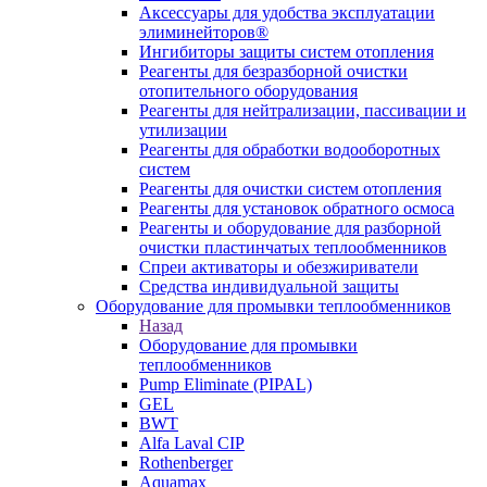
Аксессуары для удобства эксплуатации
элиминейторов®
Ингибиторы защиты систем отопления
Реагенты для безразборной очистки
отопительного оборудования
Реагенты для нейтрализации, пассивации и
утилизации
Реагенты для обработки водооборотных
систем
Реагенты для очистки систем отопления
Реагенты для установок обратного осмоса
Реагенты и оборудование для разборной
очистки пластинчатых теплообменников
Спреи активаторы и обезжириватели
Средства индивидуальной защиты
Оборудование для промывки теплообменников
Назад
Оборудование для промывки
теплообменников
Pump Eliminate (PIPAL)
GEL
BWT
Alfa Laval CIP
Rothenberger
Aquamax