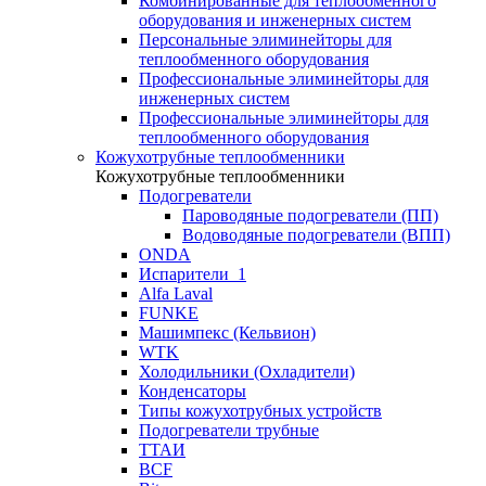
Комбинированные для теплообменного
оборудования и инженерных систем
Персональные элиминейторы для
теплообменного оборудования
Профессиональные элиминейторы для
инженерных систем
Профессиональные элиминейторы для
теплообменного оборудования
Кожухотрубные теплообменники
Кожухотрубные теплообменники
Подогреватели
Пароводяные подогреватели (ПП)
Водоводяные подогреватели (ВПП)
ONDA
Испарители_1
Alfa Laval
FUNKE
Машимпекс (Кельвион)
WTK
Холодильники (Охладители)
Конденсаторы
Типы кожухотрубных устройств
Подогреватели трубные
ТТАИ
BCF