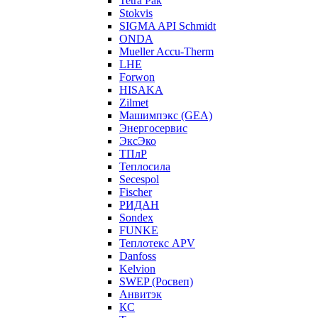
Tetra Pak
Stokvis
SIGMA API Schmidt
ONDA
Mueller Accu-Therm
LHE
Forwon
HISAKA
Zilmet
Машимпэкс (GEA)
Энергосервис
ЭксЭко
ТПлР
Теплосила
Secespol
Fischer
РИДАН
Sondex
FUNKE
Теплотекс APV
Danfoss
Kelvion
SWEP (Росвеп)
Анвитэк
КС