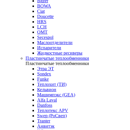
Bitzer
BOWA
Ciat
Doucette
HRS
LCH
OMT
Secespol
Маслоотделители
Испарители
Жидкостные ресиверы
Пластинчатые теплообменники
Пластинчатые теплообменники
Этра ЭТ
Sondex
Funke
Теплохит (ТИ)
Кельвион
Машимпэкс (GEA)
Alfa Laval
Danfoss
Теплотекс APV
Swep (РоСвеп)
Tranter
Анвитэк