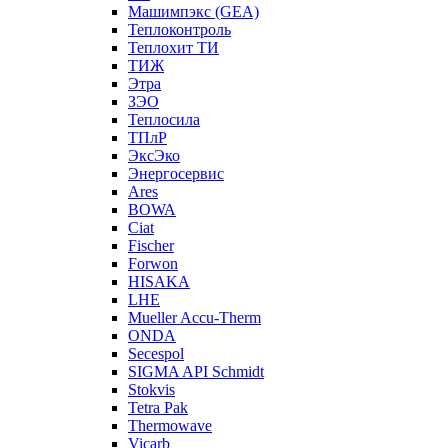
Машимпэкс (GEA)
Теплоконтроль
Теплохит ТИ
ТИЖ
Этра
ЗЭО
Теплосила
ТПлР
ЭксЭко
Энергосервис
Ares
BOWA
Ciat
Fischer
Forwon
HISAKA
LHE
Mueller Accu-Therm
ONDA
Secespol
SIGMA API Schmidt
Stokvis
Tetra Pak
Thermowave
Vicarb