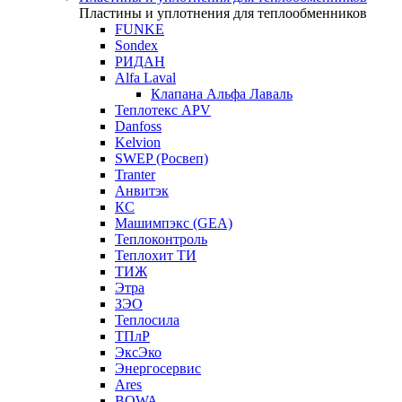
Пластины и уплотнения для теплообменников
FUNKE
Sondex
РИДАН
Alfa Laval
Клапана Альфа Лаваль
Теплотекс APV
Danfoss
Kelvion
SWEP (Росвеп)
Tranter
Анвитэк
КС
Машимпэкс (GEA)
Теплоконтроль
Теплохит ТИ
ТИЖ
Этра
ЗЭО
Теплосила
ТПлР
ЭксЭко
Энергосервис
Ares
BOWA