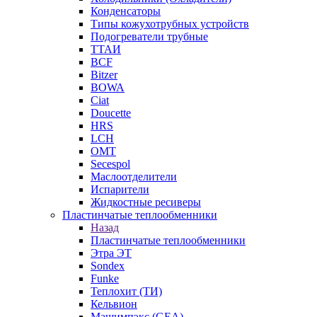
Конденсаторы
Типы кожухотрубных устройств
Подогреватели трубные
ТТАИ
BCF
Bitzer
BOWA
Ciat
Doucette
HRS
LCH
OMT
Secespol
Маслоотделители
Испарители
Жидкостные ресиверы
Пластинчатые теплообменники
Назад
Пластинчатые теплообменники
Этра ЭТ
Sondex
Funke
Теплохит (ТИ)
Кельвион
Машимпэкс (GEA)