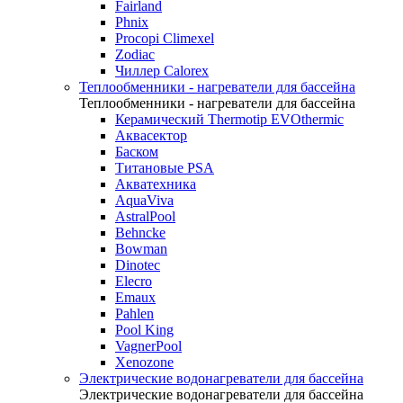
Fairland
Phnix
Procopi Climexel
Zodiac
Чиллер Calorex
Теплообменники - нагреватели для бассейна
Теплообменники - нагреватели для бассейна
Керамический Thermotip EVOthermic
Аквасектор
Баском
Титановые PSA
Акватехника
AquaViva
AstralPool
Behncke
Bowman
Dinotec
Elecro
Emaux
Pahlen
Pool King
VagnerPool
Xenozone
Электрические водонагреватели для бассейна
Электрические водонагреватели для бассейна