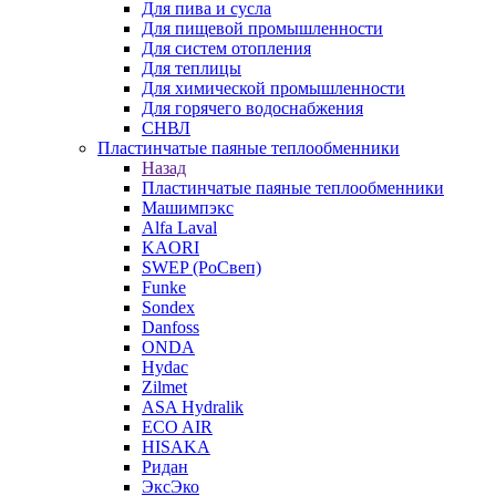
Для пива и сусла
Для пищевой промышленности
Для систем отопления
Для теплицы
Для химической промышленности
Для горячего водоснабжения
СНВЛ
Пластинчатые паяные теплообменники
Назад
Пластинчатые паяные теплообменники
Машимпэкс
Alfa Laval
KAORI
SWEP (РоСвеп)
Funke
Sondex
Danfoss
ONDA
Hydac
Zilmet
ASA Hydralik
ECO AIR
HISAKA
Ридан
ЭксЭко