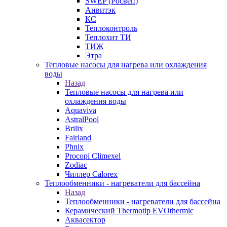
SWEP (Росвеп)
Анвитэк
КС
Теплоконтроль
Теплохит ТИ
ТИЖ
Этра
Тепловые насосы для нагрева или охлаждения
воды
Назад
Тепловые насосы для нагрева или
охлаждения воды
Aquaviva
AstralPool
Brilix
Fairland
Phnix
Procopi Climexel
Zodiac
Чиллер Calorex
Теплообменники - нагреватели для бассейна
Назад
Теплообменники - нагреватели для бассейна
Керамический Thermotip EVOthermic
Аквасектор