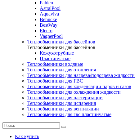
Pahlen
AstralPool
Aquaviva
Behncke
BestWay
Elecro
VagnerPool
Теплообменники для бассейнов
Теплообменники для бассейнов
Кожухотрубные
Пластинчатые
Теплообменники водяные
Теплообменники для отопления
Теплообменники для нагрева/подогрева жидкости
Теплообменники для ГВС
Теплообменники для конденсации паров и газов
Теплообменники для охлаждения жидкости
Теплообменники для пастеризации
Теплообменники для испарения
Теплообменники для вентиляции
Теплообменники для гвс пластинчатые
Как купить