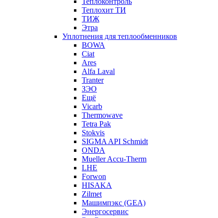
Теплоконтроль
Теплохит ТИ
ТИЖ
Этра
Уплотнения для теплообменников
BOWA
Ciat
Ares
Alfa Laval
Tranter
ЗЭО
Ещё
Vicarb
Thermowave
Tetra Pak
Stokvis
SIGMA API Schmidt
ONDA
Mueller Accu-Therm
LHE
Forwon
HISAKA
Zilmet
Машимпэкс (GEA)
Энергосервис