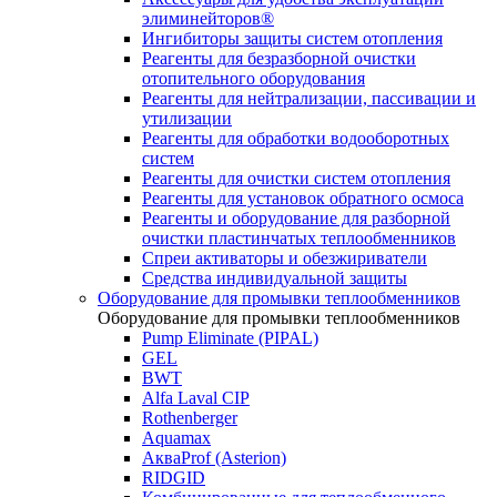
элиминейторов®
Ингибиторы защиты систем отопления
Реагенты для безразборной очистки
отопительного оборудования
Реагенты для нейтрализации, пассивации и
утилизации
Реагенты для обработки водооборотных
систем
Реагенты для очистки систем отопления
Реагенты для установок обратного осмоса
Реагенты и оборудование для разборной
очистки пластинчатых теплообменников
Спреи активаторы и обезжириватели
Средства индивидуальной защиты
Оборудование для промывки теплообменников
Оборудование для промывки теплообменников
Pump Eliminate (PIPAL)
GEL
BWT
Alfa Laval CIP
Rothenberger
Aquamax
АкваProf (Asterion)
RIDGID