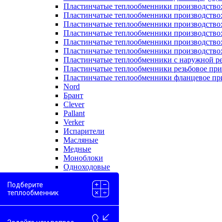
Пластинчатые теплообменники производство
Пластинчатые теплообменники производство
Пластинчатые теплообменники производство:
Пластинчатые теплообменники производство
Пластинчатые теплообменники производство
Пластинчатые теплообменники производство
Пластинчатые теплообменники с наружной р
Пластинчатые теплообменники резьбовое пр
Пластинчатые теплообменники фланцевое пр
Nord
Брант
Clever
Pallant
Verker
Испарители
Масляные
Медные
Моноблоки
Одноходовые
Пароводяные
Проточные
Подберите
теплообменник
Скоростные
Двухконтурные
Вода-вода
Вода-гликоль