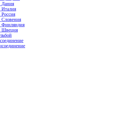
: Дания
: Италия
 Россия
: Словения
: Финляндия
: Швеция
езьбой
исоединение
исоединение