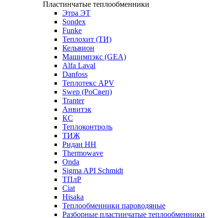
Пластинчатые теплообменники
Этра ЭТ
Sondex
Funke
Теплохит (ТИ)
Кельвион
Машимпэкс (GEA)
Alfa Laval
Danfoss
Теплотекс APV
Swep (РоСвеп)
Tranter
Анвитэк
КС
Теплоконтроль
ТИЖ
Ридан НН
Thermowave
Onda
Sigma API Schmidt
ТПлР
Ciat
Hisaka
Теплообменники пароводяные
Разборные пластинчатые теплообменники