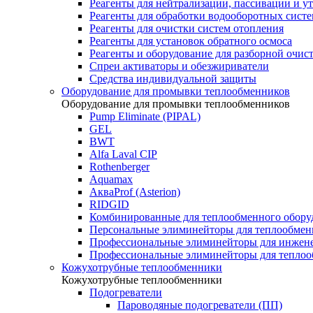
Реагенты для нейтрализации, пассивации и у
Реагенты для обработки водооборотных сист
Реагенты для очистки систем отопления
Реагенты для установок обратного осмоса
Реагенты и оборудование для разборной очи
Спреи активаторы и обезжириватели
Средства индивидуальной защиты
Оборудование для промывки теплообменников
Оборудование для промывки теплообменников
Pump Eliminate (PIPAL)
GEL
BWT
Alfa Laval CIP
Rothenberger
Aquamax
АкваProf (Asterion)
RIDGID
Комбинированные для теплообменного обору
Персональные элиминейторы для теплообмен
Профессиональные элиминейторы для инжен
Профессиональные элиминейторы для теплоо
Кожухотрубные теплообменники
Кожухотрубные теплообменники
Подогреватели
Пароводяные подогреватели (ПП)