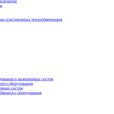
тилизации
ем
стки пластинчатых теплообменников
дования и инженерных систем
ного оборудования
ерных систем
бменного оборудования