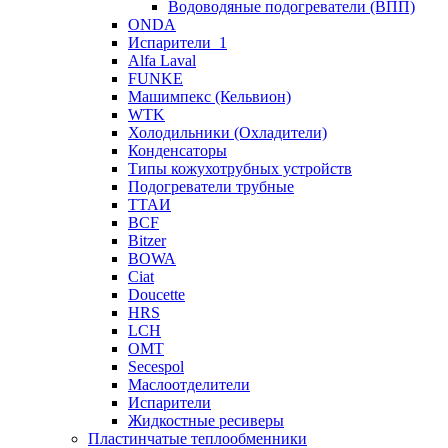
Водоводяные подогреватели (ВПП)
ONDA
Испарители_1
Alfa Laval
FUNKE
Машимпекс (Кельвион)
WTK
Холодильники (Охладители)
Конденсаторы
Типы кожухотрубных устройств
Подогреватели трубные
ТТАИ
BCF
Bitzer
BOWA
Ciat
Doucette
HRS
LCH
OMT
Secespol
Маслоотделители
Испарители
Жидкостные ресиверы
Пластинчатые теплообменники