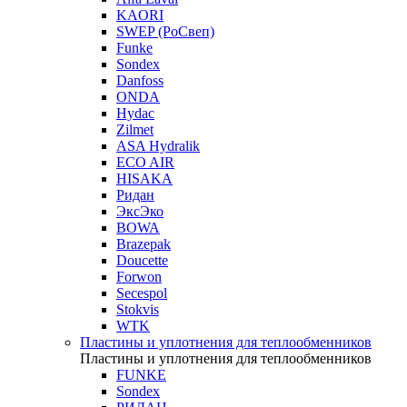
KAORI
SWEP (РоСвеп)
Funke
Sondex
Danfoss
ONDA
Hydac
Zilmet
ASA Hydralik
ECO AIR
HISAKA
Ридан
ЭксЭко
BOWA
Brazepak
Doucette
Forwon
Secespol
Stokvis
WTK
Пластины и уплотнения для теплообменников
Пластины и уплотнения для теплообменников
FUNKE
Sondex