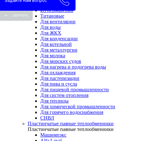
Задайте нам вопрос
Водоводяные
Из нержавейки
Титановые
СВЕРНУТЬ
Для вентиляции
Для воды
Для ЖКХ
Для конденсации
Для котельной
Для металлургии
Для молока
Для морских судов
Для нагрева и подогрева воды
Для охлаждения
Для пастеризации
Для пива и сусла
Для пищевой промышленности
Для систем отопления
Для теплицы
Для химической промышленности
Для горячего водоснабжения
СНВЛ
Пластинчатые паяные теплообменники
Пластинчатые паяные теплообменники
Машимпэкс
Alfa Laval