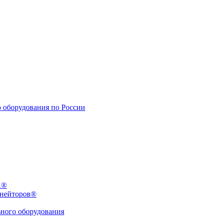
X®
инейторов®
ьного оборудования