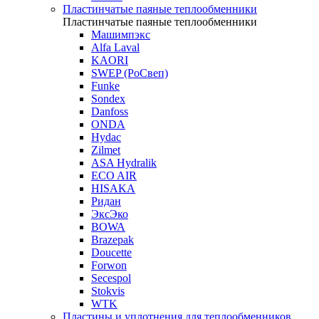
Пластинчатые паяные теплообменники
Пластинчатые паяные теплообменники
Машимпэкс
Alfa Laval
KAORI
SWEP (РоСвеп)
Funke
Sondex
Danfoss
ONDA
Hydac
Zilmet
ASA Hydralik
ECO AIR
HISAKA
Ридан
ЭксЭко
BOWA
Brazepak
Doucette
Forwon
Secespol
Stokvis
WTK
Пластины и уплотнения для теплообменников