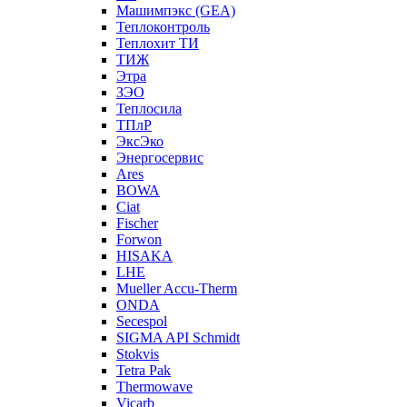
Машимпэкс (GEA)
Теплоконтроль
Теплохит ТИ
ТИЖ
Этра
ЗЭО
Теплосила
ТПлР
ЭксЭко
Энергосервис
Ares
BOWA
Ciat
Fischer
Forwon
HISAKA
LHE
Mueller Accu-Therm
ONDA
Secespol
SIGMA API Schmidt
Stokvis
Tetra Pak
Thermowave
Vicarb