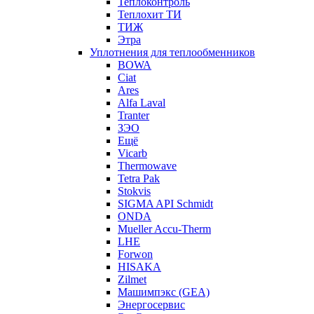
Теплоконтроль
Теплохит ТИ
ТИЖ
Этра
Уплотнения для теплообменников
BOWA
Ciat
Ares
Alfa Laval
Tranter
ЗЭО
Ещё
Vicarb
Thermowave
Tetra Pak
Stokvis
SIGMA API Schmidt
ONDA
Mueller Accu-Therm
LHE
Forwon
HISAKA
Zilmet
Машимпэкс (GEA)
Энергосервис