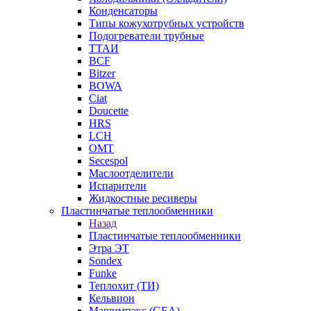
Конденсаторы
Типы кожухотрубных устройств
Подогреватели трубные
ТТАИ
BCF
Bitzer
BOWA
Ciat
Doucette
HRS
LCH
OMT
Secespol
Маслоотделители
Испарители
Жидкостные ресиверы
Пластинчатые теплообменники
Назад
Пластинчатые теплообменники
Этра ЭТ
Sondex
Funke
Теплохит (ТИ)
Кельвион
Машимпэкс (GEA)