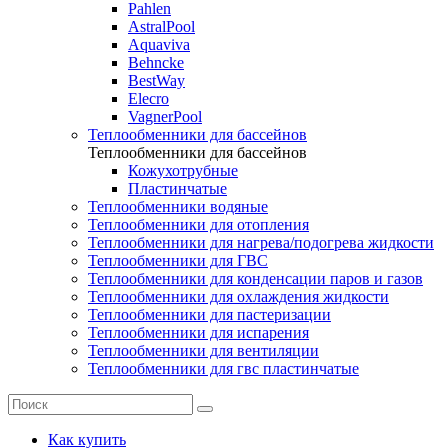
Pahlen
AstralPool
Aquaviva
Behncke
BestWay
Elecro
VagnerPool
Теплообменники для бассейнов
Теплообменники для бассейнов
Кожухотрубные
Пластинчатые
Теплообменники водяные
Теплообменники для отопления
Теплообменники для нагрева/подогрева жидкости
Теплообменники для ГВС
Теплообменники для конденсации паров и газов
Теплообменники для охлаждения жидкости
Теплообменники для пастеризации
Теплообменники для испарения
Теплообменники для вентиляции
Теплообменники для гвс пластинчатые
Как купить