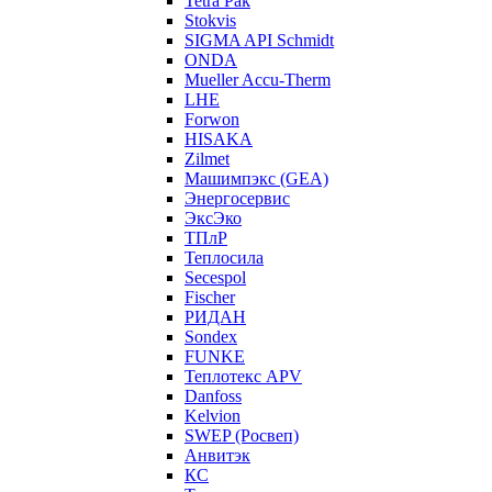
Tetra Pak
Stokvis
SIGMA API Schmidt
ONDA
Mueller Accu-Therm
LHE
Forwon
HISAKA
Zilmet
Машимпэкс (GEA)
Энергосервис
ЭксЭко
ТПлР
Теплосила
Secespol
Fischer
РИДАН
Sondex
FUNKE
Теплотекс APV
Danfoss
Kelvion
SWEP (Росвеп)
Анвитэк
КС