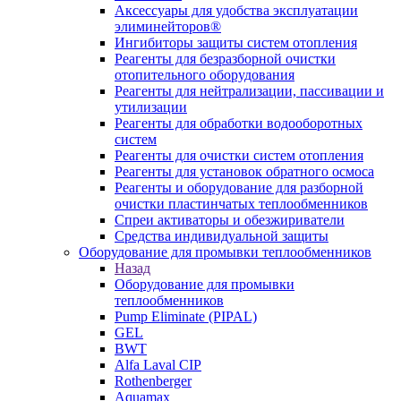
Аксессуары для удобства эксплуатации
элиминейторов®
Ингибиторы защиты систем отопления
Реагенты для безразборной очистки
отопительного оборудования
Реагенты для нейтрализации, пассивации и
утилизации
Реагенты для обработки водооборотных
систем
Реагенты для очистки систем отопления
Реагенты для установок обратного осмоса
Реагенты и оборудование для разборной
очистки пластинчатых теплообменников
Спреи активаторы и обезжириватели
Средства индивидуальной защиты
Оборудование для промывки теплообменников
Назад
Оборудование для промывки
теплообменников
Pump Eliminate (PIPAL)
GEL
BWT
Alfa Laval CIP
Rothenberger
Aquamax