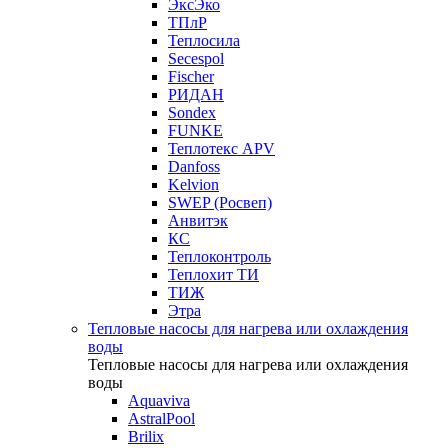
ЭксЭко
ТПлР
Теплосила
Secespol
Fischer
РИДАН
Sondex
FUNKE
Теплотекс APV
Danfoss
Kelvion
SWEP (Росвеп)
Анвитэк
КС
Теплоконтроль
Теплохит ТИ
ТИЖ
Этра
Тепловые насосы для нагрева или охлаждения
воды
Тепловые насосы для нагрева или охлаждения
воды
Aquaviva
AstralPool
Brilix