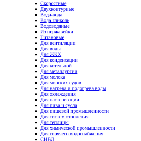
Скоростные
Двухконтурные
Вода-вода
Вода-гликоль
Водоводяные
Из нержавейки
Титановые
Для вентиляции
Для воды
Для ЖКХ
Для конденсации
Для котельной
Для металлургии
Для молока
Для морских судов
Для нагрева и подогрева воды
Для охлаждения
Для пастеризации
Для пива и сусла
Для пищевой промышленности
Для систем отопления
Для теплицы
Для химической промышленности
Для горячего водоснабжения
СНВЛ