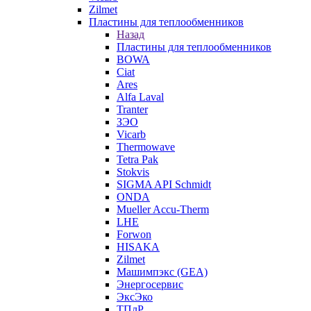
Zilmet
Пластины для теплообменников
Назад
Пластины для теплообменников
BOWA
Ciat
Ares
Alfa Laval
Tranter
ЗЭО
Vicarb
Thermowave
Tetra Pak
Stokvis
SIGMA API Schmidt
ONDA
Mueller Accu-Therm
LHE
Forwon
HISAKA
Zilmet
Машимпэкс (GEA)
Энергосервис
ЭксЭко
ТПлР