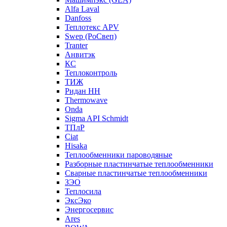
Alfa Laval
Danfoss
Теплотекс APV
Swep (РоСвеп)
Tranter
Анвитэк
КС
Теплоконтроль
ТИЖ
Ридан НН
Thermowave
Onda
Sigma API Schmidt
ТПлР
Ciat
Hisaka
Теплообменники пароводяные
Разборные пластинчатые теплообменники
Сварные пластинчатые теплообменники
ЗЭО
Теплосила
ЭксЭко
Энергосервис
Ares