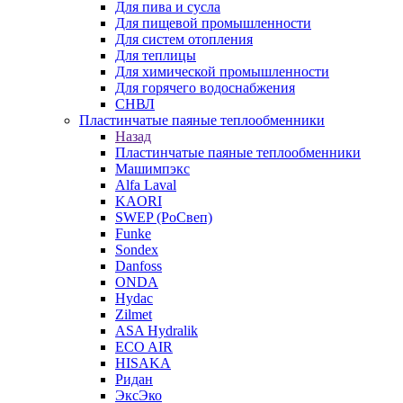
Для пива и сусла
Для пищевой промышленности
Для систем отопления
Для теплицы
Для химической промышленности
Для горячего водоснабжения
СНВЛ
Пластинчатые паяные теплообменники
Назад
Пластинчатые паяные теплообменники
Машимпэкс
Alfa Laval
KAORI
SWEP (РоСвеп)
Funke
Sondex
Danfoss
ONDA
Hydac
Zilmet
ASA Hydralik
ECO AIR
HISAKA
Ридан
ЭксЭко