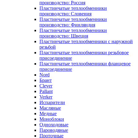
производство: Россия
Пластинчатые теплообменники
производство: Словения
Пластинчатые теплообменники
производство: Финляндия
Пластинчатые теплообменники
производство: Швеция
Пластинчатые теплообменники с наружной
резьбой
Пластинчатые теплообменники резьбовое
присоединение
Пластинчатые теплообменники фланцевое
присоединение
Nord
Брант
Clever
Pallant
Verker
Испарители
Масляные
Медные
Моноблоки
Одноходовые
Пароводяные
Проточные