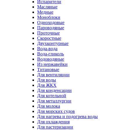
Испарители
Масляные
Медные
Моноблоки
Одноходовые
Пароводяные
Проточные
Скоростные
Двухконтурные
Вода-вода
Вода-гликоль
Водоводяные
Из нержавейки
Титановые
Для вентиляции
Для воды
Для ЖКХ
Для конденсации
Для котельной
Для металлургии
Для молока
Для морских судов
Для нагрева и подогрева воды
Для охлаждения
Для пастеризации