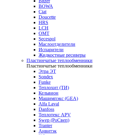
Bitzer
BOWA
Ciat
Doucette
HRS
LCH
OMT
Secespol
Маслоотделители
Испарители
Жидкостные ресиверы
Пластинчатые теплообменники
Пластинчатые теплообменники
Этра ЭТ
Sondex
Funke
Теплохит (ТИ)
Кельвион
Машимпэкс (GEA)
Alfa Laval
Danfoss
Теплотекс APV
Swep (РоСвеп)
Tranter
Анвитэк