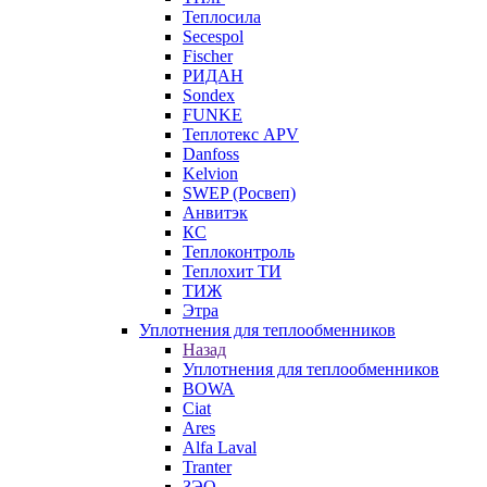
Теплосила
Secespol
Fischer
РИДАН
Sondex
FUNKE
Теплотекс APV
Danfoss
Kelvion
SWEP (Росвеп)
Анвитэк
КС
Теплоконтроль
Теплохит ТИ
ТИЖ
Этра
Уплотнения для теплообменников
Назад
Уплотнения для теплообменников
BOWA
Ciat
Ares
Alfa Laval
Tranter
ЗЭО