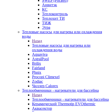
SWEP (Росвеп)
Анвитэк
КС
Теплоконтроль
Теплохит ТИ
ТИЖ
Этра
Тепловые насосы для нагрева или охлаждения
воды
Назад
Тепловые насосы для нагрева или
охлаждения воды
Aquaviva
AstralPool
Brilix
Fairland
Phnix
Procopi Climexel
Zodiac
Чиллер Calorex
Теплообменники - нагреватели для бассейна
Назад
Теплообменники - нагреватели для бассейна
Керамический Thermotip EVOthermic
Аквасектор