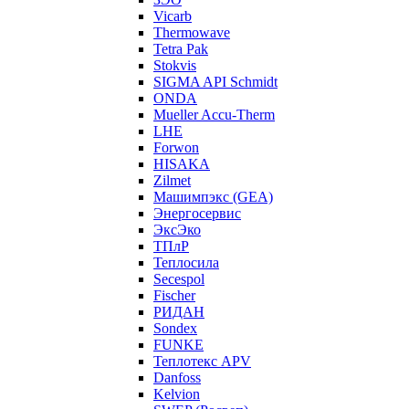
Vicarb
Thermowave
Tetra Pak
Stokvis
SIGMA API Schmidt
ONDA
Mueller Accu-Therm
LHE
Forwon
HISAKA
Zilmet
Машимпэкс (GEA)
Энергосервис
ЭксЭко
ТПлР
Теплосила
Secespol
Fischer
РИДАН
Sondex
FUNKE
Теплотекс APV
Danfoss
Kelvion