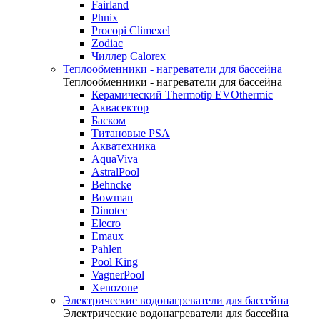
Fairland
Phnix
Procopi Climexel
Zodiac
Чиллер Calorex
Теплообменники - нагреватели для бассейна
Теплообменники - нагреватели для бассейна
Керамический Thermotip EVOthermic
Аквасектор
Баском
Титановые PSA
Акватехника
AquaViva
AstralPool
Behncke
Bowman
Dinotec
Elecro
Emaux
Pahlen
Pool King
VagnerPool
Xenozone
Электрические водонагреватели для бассейна
Электрические водонагреватели для бассейна