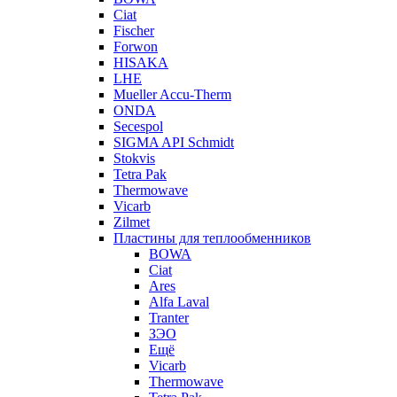
Ciat
Fischer
Forwon
HISAKA
LHE
Mueller Accu-Therm
ONDA
Secespol
SIGMA API Schmidt
Stokvis
Tetra Pak
Thermowave
Vicarb
Zilmet
Пластины для теплообменников
BOWA
Ciat
Ares
Alfa Laval
Tranter
ЗЭО
Ещё
Vicarb
Thermowave