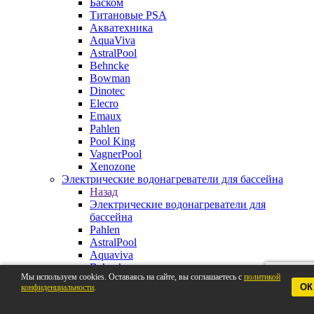
Баском
Титановые PSA
Акватехника
AquaViva
AstralPool
Behncke
Bowman
Dinotec
Elecro
Emaux
Pahlen
Pool King
VagnerPool
Xenozone
Электрические водонагреватели для бассейна
Назад
Электрические водонагреватели для
бассейна
Pahlen
AstralPool
Aquaviva
Behncke
Мы используем cookies. Оставаясь на сайте, вы соглашаетесь с
политикой
BestWay
ОК
конфиденциальности
.
Elecro
VagnerPool