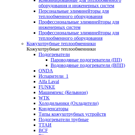
Комбинированные для теплообменного
оборудования и инженерных систем
Персональные элиминейторы для
теплообменного оборудования
Профессиональные элиминейторы для
инженерных систем
Профессиональные элиминейторы для
теплообменного оборудования
Кожухотрубные теплообменники
Кожухотрубные теплообменники
Подогреватели
Пароводяные подогреватели (ПП)
Водоводяные подогреватели (ВПП)
ONDA
Испарители_1
Alfa Laval
FUNKE
Машимпекс (Кельвион)
WTK
Холодильники (Охладители)
Конденсаторы
Типы кожухотрубных устройств
Подогреватели трубные
ТТАИ
BCF