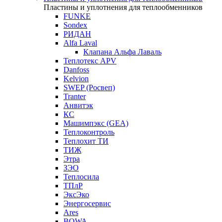
Пластины и уплотнения для теплообменников
FUNKE
Sondex
РИДАН
Alfa Laval
Клапана Альфа Лаваль
Теплотекс APV
Danfoss
Kelvion
SWEP (Росвеп)
Tranter
Анвитэк
КС
Машимпэкс (GEA)
Теплоконтроль
Теплохит ТИ
ТИЖ
Этра
ЗЭО
Теплосила
ТПлР
ЭксЭко
Энергосервис
Ares
BOWA