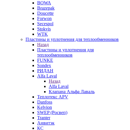
BOWA
Brazepak
Doucette
Forwon
Secespol
Stokvis
WTK
Пластины и уплотнения для теплообменников
Назад
Пластины и уплотнения для
теплообменников
FUNKE
Sondex
РИДАН
Alfa Laval
Назад
Alfa Laval
Клапана Альфа Лаваль
Теплотекс APV
Danfoss
Kelvion
SWEP (Росвеп)
Tranter
Анвитэк
КС