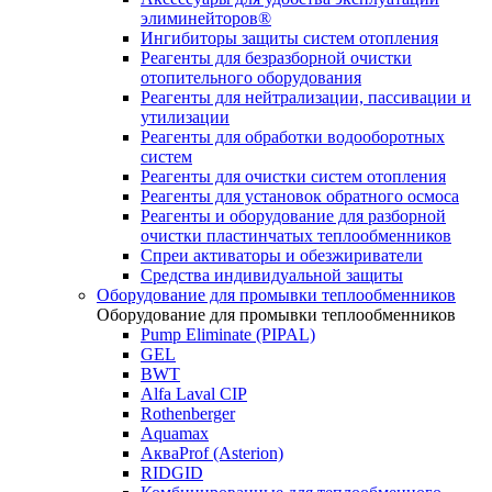
элиминейторов®
Ингибиторы защиты систем отопления
Реагенты для безразборной очистки
отопительного оборудования
Реагенты для нейтрализации, пассивации и
утилизации
Реагенты для обработки водооборотных
систем
Реагенты для очистки систем отопления
Реагенты для установок обратного осмоса
Реагенты и оборудование для разборной
очистки пластинчатых теплообменников
Спреи активаторы и обезжириватели
Средства индивидуальной защиты
Оборудование для промывки теплообменников
Оборудование для промывки теплообменников
Pump Eliminate (PIPAL)
GEL
BWT
Alfa Laval CIP
Rothenberger
Aquamax
АкваProf (Asterion)
RIDGID