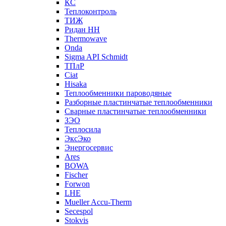
КС
Теплоконтроль
ТИЖ
Ридан НН
Thermowave
Onda
Sigma API Schmidt
ТПлР
Ciat
Hisaka
Теплообменники пароводяные
Разборные пластинчатые теплообменники
Сварные пластинчатые теплообменники
ЗЭО
Теплосила
ЭксЭко
Энергосервис
Ares
BOWA
Fischer
Forwon
LHE
Mueller Accu-Therm
Secespol
Stokvis