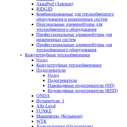
АкваProf (Asterion)
RIDGID
Комбинированные для теплообменного
оборудования и инженерных систем
Персональные элиминейторы для
теплообменного оборудования
Профессиональные элиминейторы для
инженерных систем
Профессиональные элиминейторы для
теплообменного оборудования
Кожухотрубные теплообменники
Назад
Кожухотрубные теплообменники
Подогреватели
Назад
Подогреватели
Пароводяные подогреватели (ПП)
Водоводяные подогреватели (ВПП)
ONDA
Испарители_1
Alfa Laval
FUNKE
Машимпекс (Кельвион)
WTK
Холодильники (Охладители)