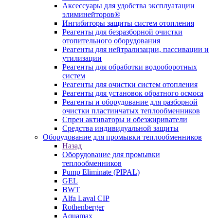
Аксессуары для удобства эксплуатации
элиминейторов®
Ингибиторы защиты систем отопления
Реагенты для безразборной очистки
отопительного оборудования
Реагенты для нейтрализации, пассивации и
утилизации
Реагенты для обработки водооборотных
систем
Реагенты для очистки систем отопления
Реагенты для установок обратного осмоса
Реагенты и оборудование для разборной
очистки пластинчатых теплообменников
Спреи активаторы и обезжириватели
Средства индивидуальной защиты
Оборудование для промывки теплообменников
Назад
Оборудование для промывки
теплообменников
Pump Eliminate (PIPAL)
GEL
BWT
Alfa Laval CIP
Rothenberger
Aquamax