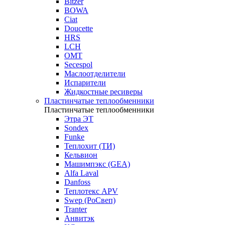
Bitzer
BOWA
Ciat
Doucette
HRS
LCH
OMT
Secespol
Маслоотделители
Испарители
Жидкостные ресиверы
Пластинчатые теплообменники
Пластинчатые теплообменники
Этра ЭТ
Sondex
Funke
Теплохит (ТИ)
Кельвион
Машимпэкс (GEA)
Alfa Laval
Danfoss
Теплотекс APV
Swep (РоСвеп)
Tranter
Анвитэк