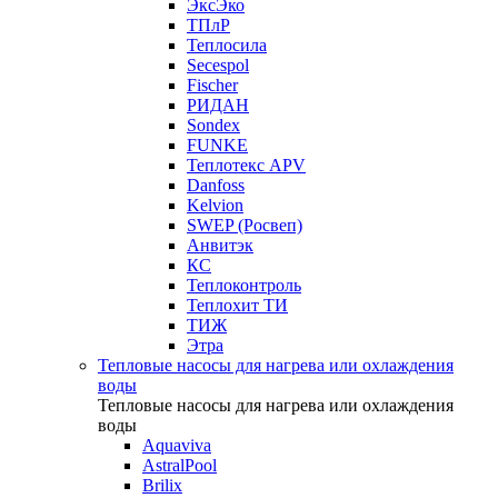
ЭксЭко
ТПлР
Теплосила
Secespol
Fischer
РИДАН
Sondex
FUNKE
Теплотекс APV
Danfoss
Kelvion
SWEP (Росвеп)
Анвитэк
КС
Теплоконтроль
Теплохит ТИ
ТИЖ
Этра
Тепловые насосы для нагрева или охлаждения
воды
Тепловые насосы для нагрева или охлаждения
воды
Aquaviva
AstralPool
Brilix