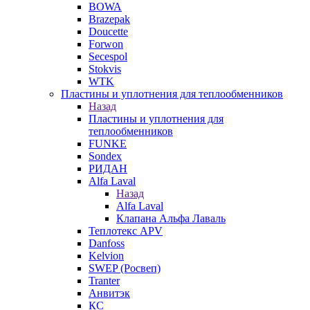
BOWA
Brazepak
Doucette
Forwon
Secespol
Stokvis
WTK
Пластины и уплотнения для теплообменников
Назад
Пластины и уплотнения для
теплообменников
FUNKE
Sondex
РИДАН
Alfa Laval
Назад
Alfa Laval
Клапана Альфа Лаваль
Теплотекс APV
Danfoss
Kelvion
SWEP (Росвеп)
Tranter
Анвитэк
КС