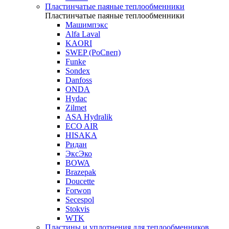
Пластинчатые паяные теплообменники
Пластинчатые паяные теплообменники
Машимпэкс
Alfa Laval
KAORI
SWEP (РоСвеп)
Funke
Sondex
Danfoss
ONDA
Hydac
Zilmet
ASA Hydralik
ECO AIR
HISAKA
Ридан
ЭксЭко
BOWA
Brazepak
Doucette
Forwon
Secespol
Stokvis
WTK
Пластины и уплотнения для теплообменников