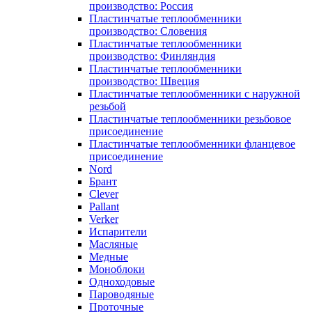
производство: Россия
Пластинчатые теплообменники
производство: Словения
Пластинчатые теплообменники
производство: Финляндия
Пластинчатые теплообменники
производство: Швеция
Пластинчатые теплообменники с наружной
резьбой
Пластинчатые теплообменники резьбовое
присоединение
Пластинчатые теплообменники фланцевое
присоединение
Nord
Брант
Clever
Pallant
Verker
Испарители
Масляные
Медные
Моноблоки
Одноходовые
Пароводяные
Проточные