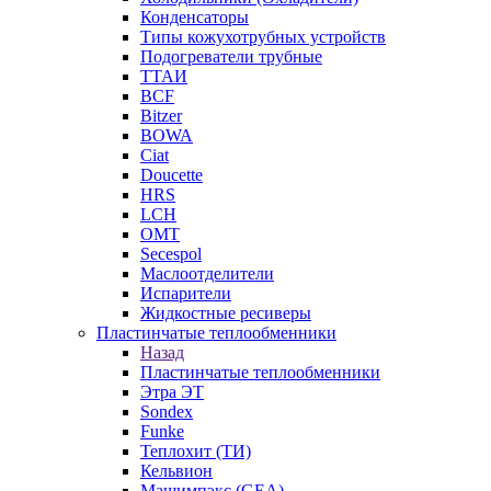
Конденсаторы
Типы кожухотрубных устройств
Подогреватели трубные
ТТАИ
BCF
Bitzer
BOWA
Ciat
Doucette
HRS
LCH
OMT
Secespol
Маслоотделители
Испарители
Жидкостные ресиверы
Пластинчатые теплообменники
Назад
Пластинчатые теплообменники
Этра ЭТ
Sondex
Funke
Теплохит (ТИ)
Кельвион
Машимпэкс (GEA)