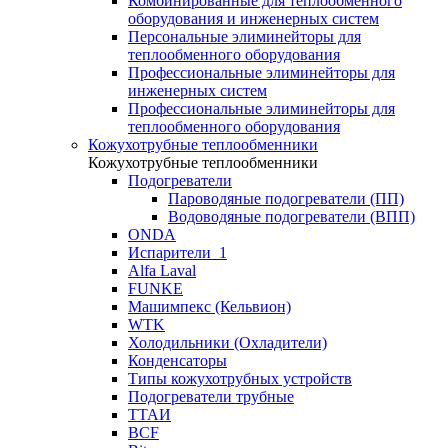
Комбинированные для теплообменного
оборудования и инженерных систем
Персональные элиминейторы для
теплообменного оборудования
Профессиональные элиминейторы для
инженерных систем
Профессиональные элиминейторы для
теплообменного оборудования
Кожухотрубные теплообменники
Кожухотрубные теплообменники
Подогреватели
Пароводяные подогреватели (ПП)
Водоводяные подогреватели (ВПП)
ONDA
Испарители_1
Alfa Laval
FUNKE
Машимпекс (Кельвион)
WTK
Холодильники (Охладители)
Конденсаторы
Типы кожухотрубных устройств
Подогреватели трубные
ТТАИ
BCF