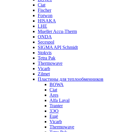
Ciat
Fischer
Forwon
HISAKA
LHE
Mueller Accu-Therm
ONDA
Secespol
SIGMA API Schmidt
Stokvis
Tetra Pak
Thermowave
Vicarb
Zilmet
Пластины для теплообменников
BOWA
Ciat
Ares
Alfa Laval
Tranter
ЗЭО
Ещё
Vicarb
Thermowave