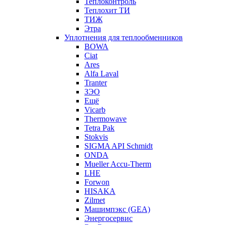
Теплоконтроль
Теплохит ТИ
ТИЖ
Этра
Уплотнения для теплообменников
BOWA
Ciat
Ares
Alfa Laval
Tranter
ЗЭО
Ещё
Vicarb
Thermowave
Tetra Pak
Stokvis
SIGMA API Schmidt
ONDA
Mueller Accu-Therm
LHE
Forwon
HISAKA
Zilmet
Машимпэкс (GEA)
Энергосервис