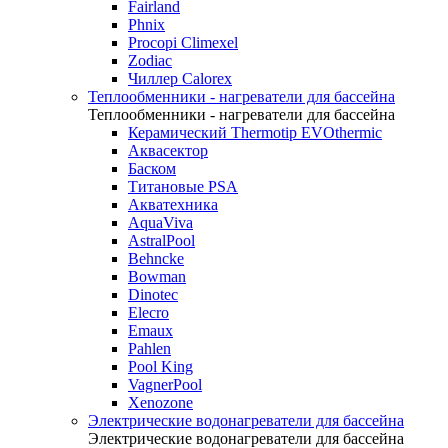
Fairland
Phnix
Procopi Climexel
Zodiac
Чиллер Calorex
Теплообменники - нагреватели для бассейна
Теплообменники - нагреватели для бассейна
Керамический Thermotip EVOthermic
Аквасектор
Баском
Титановые PSA
Акватехника
AquaViva
AstralPool
Behncke
Bowman
Dinotec
Elecro
Emaux
Pahlen
Pool King
VagnerPool
Xenozone
Электрические водонагреватели для бассейна
Электрические водонагреватели для бассейна