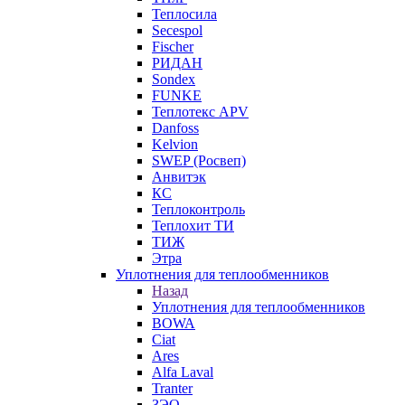
Теплосила
Secespol
Fischer
РИДАН
Sondex
FUNKE
Теплотекс APV
Danfoss
Kelvion
SWEP (Росвеп)
Анвитэк
КС
Теплоконтроль
Теплохит ТИ
ТИЖ
Этра
Уплотнения для теплообменников
Назад
Уплотнения для теплообменников
BOWA
Ciat
Ares
Alfa Laval
Tranter
ЗЭО