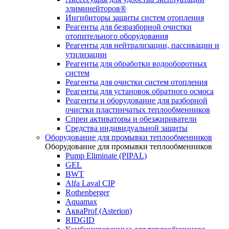
элиминейторов®
Ингибиторы защиты систем отопления
Реагенты для безразборной очистки
отопительного оборудования
Реагенты для нейтрализации, пассивации и
утилизации
Реагенты для обработки водооборотных
систем
Реагенты для очистки систем отопления
Реагенты для установок обратного осмоса
Реагенты и оборудование для разборной
очистки пластинчатых теплообменников
Спреи активаторы и обезжириватели
Средства индивидуальной защиты
Оборудование для промывки теплообменников
Оборудование для промывки теплообменников
Pump Eliminate (PIPAL)
GEL
BWT
Alfa Laval CIP
Rothenberger
Aquamax
АкваProf (Asterion)
RIDGID