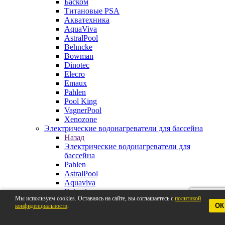
Баском
Титановые PSA
Акватехника
AquaViva
AstralPool
Behncke
Bowman
Dinotec
Elecro
Emaux
Pahlen
Pool King
VagnerPool
Xenozone
Электрические водонагреватели для бассейна
Назад
Электрические водонагреватели для
бассейна
Pahlen
AstralPool
Aquaviva
Behncke
Мы используем cookies. Оставаясь на сайте, вы соглашаетесь с
политикой
BestWay
ОК
конфиденциальности
.
Elecro
VagnerPool