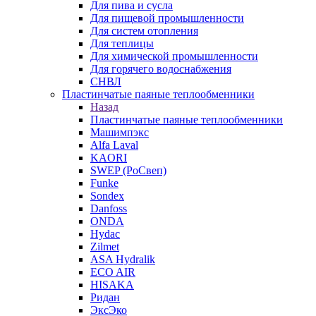
Для пива и сусла
Для пищевой промышленности
Для систем отопления
Для теплицы
Для химической промышленности
Для горячего водоснабжения
СНВЛ
Пластинчатые паяные теплообменники
Назад
Пластинчатые паяные теплообменники
Машимпэкс
Alfa Laval
KAORI
SWEP (РоСвеп)
Funke
Sondex
Danfoss
ONDA
Hydac
Zilmet
ASA Hydralik
ECO AIR
HISAKA
Ридан
ЭксЭко