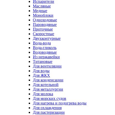
Испарители
Масляные
Медные
Моноблоки
Одноходовые
Пароводяные
Проточные
Скоростные
Двухконтурные
Вода-вода
Вода-гликоль
Водоводяные
Из нержавейки
Титановые
Для вентиляции
Для воды
Для ЖКХ
Для конденсации
Для котельной
Для металлургии
Для молока
Для морских судов
Для нагрева и подогрева воды
Для охлаждения
Для пастеризации