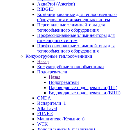
АкваProf (Asterion)
RIDGID
Комбинированные для теплообменного
оборудования и инженерных систем
Персональные элиминейторы для
теплообменного оборудования
Профессиональные элиминейторы для
инженерных систем
Профессиональные элиминейторы для
теплообменного оборудования
Кожухотрубные теплообменники
Назад
Кожухотрубные теплообменники
Подогреватели
Назад
Подогреватели
Пароводяные подогреватели (ПП)
Водоводяные подогреватели (ВПП)
ONDA
Испарители_1
Alfa Laval
FUNKE
Машимпекс (Кельвион)
WTK
Холодильники (Охладители)