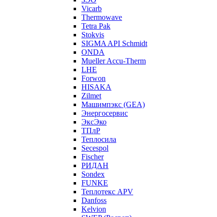
Vicarb
Thermowave
Tetra Pak
Stokvis
SIGMA API Schmidt
ONDA
Mueller Accu-Therm
LHE
Forwon
HISAKA
Zilmet
Машимпэкс (GEA)
Энергосервис
ЭксЭко
ТПлР
Теплосила
Secespol
Fischer
РИДАН
Sondex
FUNKE
Теплотекс APV
Danfoss
Kelvion