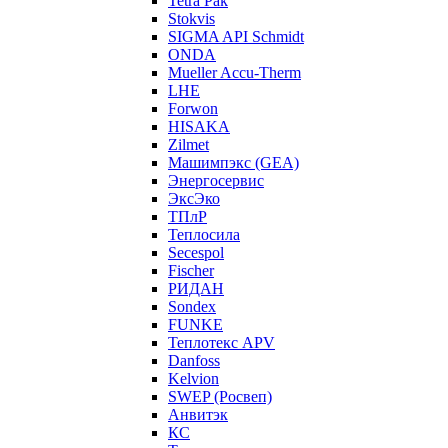
Tetra Pak
Stokvis
SIGMA API Schmidt
ONDA
Mueller Accu-Therm
LHE
Forwon
HISAKA
Zilmet
Машимпэкс (GEA)
Энергосервис
ЭксЭко
ТПлР
Теплосила
Secespol
Fischer
РИДАН
Sondex
FUNKE
Теплотекс APV
Danfoss
Kelvion
SWEP (Росвеп)
Анвитэк
КС