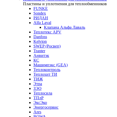
Пластины и уплотнения для теплообменников
FUNKE
Sondex
РИДАН
Alfa Laval
Клапана Альфа Лаваль
Теплотекс APV
Danfoss
Kelvion
SWEP (Росвеп)
Tranter
Анвитэк
КС
Машимпэкс (GEA)
Теплоконтроль
Теплохит ТИ
ТИЖ
Этра
ЗЭО
Теплосила
ТПлР
ЭксЭко
Энергосервис
Ares
BOWA