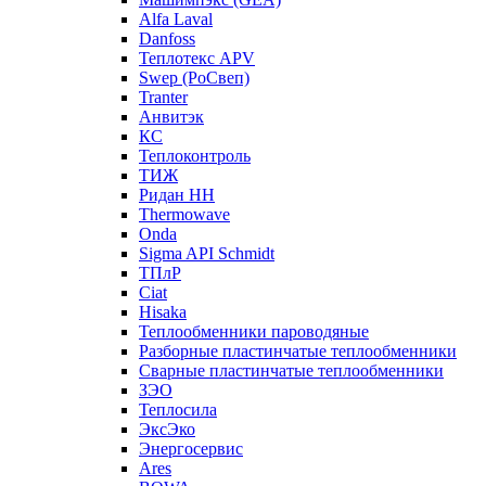
Alfa Laval
Danfoss
Теплотекс APV
Swep (РоСвеп)
Tranter
Анвитэк
КС
Теплоконтроль
ТИЖ
Ридан НН
Thermowave
Onda
Sigma API Schmidt
ТПлР
Ciat
Hisaka
Теплообменники пароводяные
Разборные пластинчатые теплообменники
Сварные пластинчатые теплообменники
ЗЭО
Теплосила
ЭксЭко
Энергосервис
Ares