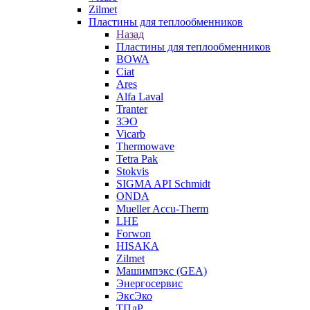
Zilmet
Пластины для теплообменников
Назад
Пластины для теплообменников
BOWA
Ciat
Ares
Alfa Laval
Tranter
ЗЭО
Vicarb
Thermowave
Tetra Pak
Stokvis
SIGMA API Schmidt
ONDA
Mueller Accu-Therm
LHE
Forwon
HISAKA
Zilmet
Машимпэкс (GEA)
Энергосервис
ЭксЭко
ТПлР