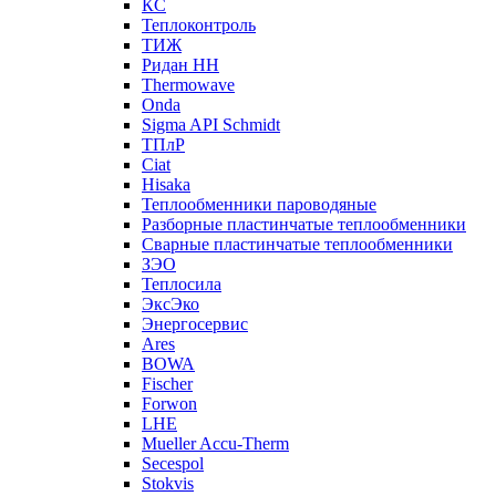
КС
Теплоконтроль
ТИЖ
Ридан НН
Thermowave
Onda
Sigma API Schmidt
ТПлР
Ciat
Hisaka
Теплообменники пароводяные
Разборные пластинчатые теплообменники
Сварные пластинчатые теплообменники
ЗЭО
Теплосила
ЭксЭко
Энергосервис
Ares
BOWA
Fischer
Forwon
LHE
Mueller Accu-Therm
Secespol
Stokvis