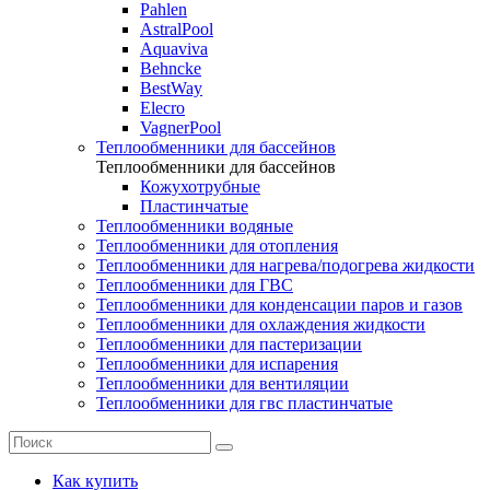
Pahlen
AstralPool
Aquaviva
Behncke
BestWay
Elecro
VagnerPool
Теплообменники для бассейнов
Теплообменники для бассейнов
Кожухотрубные
Пластинчатые
Теплообменники водяные
Теплообменники для отопления
Теплообменники для нагрева/подогрева жидкости
Теплообменники для ГВС
Теплообменники для конденсации паров и газов
Теплообменники для охлаждения жидкости
Теплообменники для пастеризации
Теплообменники для испарения
Теплообменники для вентиляции
Теплообменники для гвс пластинчатые
Как купить