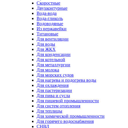
Скоростные
Двухконтурные
Вода-вода
Вода-гликоль
Водоводяные
Из нержавейки
Титановые
Для вентиляции
Для воды
Для ЖКХ
Для конденсации
Для котельной
Для металлургии
Для молока
Для морских судов
Для нагрева и подогрева воды
Для охлаждения
Для пастеризации
Для пива и сусла
Для пищевой промышленности
Для систем отопления
Для теплицы
Для химической промышленности
Для горячего водоснабжения
СНВЛ