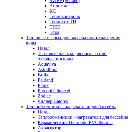
SWEP (Росвеп)
Анвитэк
КС
Теплоконтроль
Теплохит ТИ
ТИЖ
Этра
Тепловые насосы для нагрева или охлаждения
воды
Назад
Тепловые насосы для нагрева или
охлаждения воды
Aquaviva
AstralPool
Brilix
Fairland
Phnix
Procopi Climexel
Zodiac
Чиллер Calorex
Теплообменники - нагреватели для бассейна
Назад
Теплообменники - нагреватели для бассейна
Керамический Thermotip EVOthermic
Аквасектор