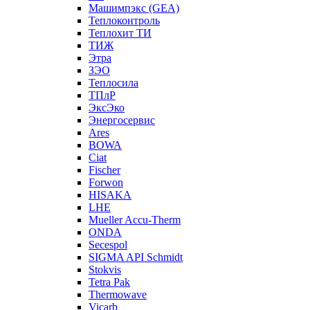
Машимпэкс (GEA)
Теплоконтроль
Теплохит ТИ
ТИЖ
Этра
ЗЭО
Теплосила
ТПлР
ЭксЭко
Энергосервис
Ares
BOWA
Ciat
Fischer
Forwon
HISAKA
LHE
Mueller Accu-Therm
ONDA
Secespol
SIGMA API Schmidt
Stokvis
Tetra Pak
Thermowave
Vicarb