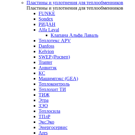
Пластины и уплотнения для теплообменников
Пластины и уплотнения для теплообменников
FUNKE
Sondex
РИДАН
Alfa Laval
Клапана Альфа Лаваль
Теплотекс APV
Danfoss
Kelvion
SWEP (Росвеп)
Tranter
Анвитэк
КС
Машимпэкс (GEA)
Теплоконтроль
Теплохит ТИ
ТИЖ
Этра
ЗЭО
Теплосила
ТПлР
ЭксЭко
Энергосервис
Ares