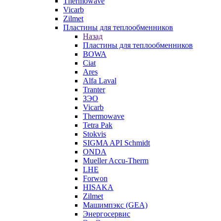
Thermowave
Vicarb
Zilmet
Пластины для теплообменников
Назад
Пластины для теплообменников
BOWA
Ciat
Ares
Alfa Laval
Tranter
ЗЭО
Vicarb
Thermowave
Tetra Pak
Stokvis
SIGMA API Schmidt
ONDA
Mueller Accu-Therm
LHE
Forwon
HISAKA
Zilmet
Машимпэкс (GEA)
Энергосервис