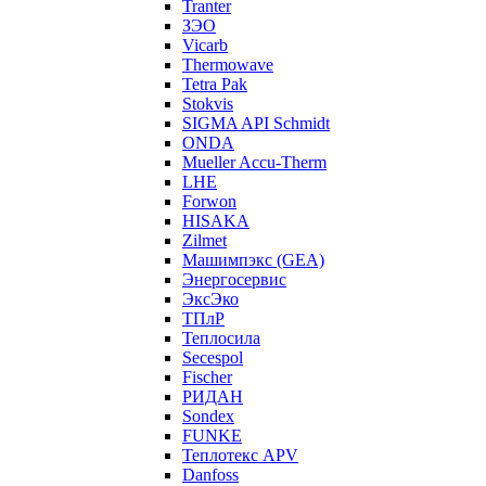
Tranter
ЗЭО
Vicarb
Thermowave
Tetra Pak
Stokvis
SIGMA API Schmidt
ONDA
Mueller Accu-Therm
LHE
Forwon
HISAKA
Zilmet
Машимпэкс (GEA)
Энергосервис
ЭксЭко
ТПлР
Теплосила
Secespol
Fischer
РИДАН
Sondex
FUNKE
Теплотекс APV
Danfoss