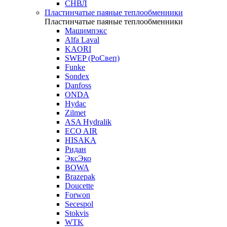
СНВЛ
Пластинчатые паяные теплообменники
Пластинчатые паяные теплообменники
Машимпэкс
Alfa Laval
KAORI
SWEP (РоСвеп)
Funke
Sondex
Danfoss
ONDA
Hydac
Zilmet
ASA Hydralik
ECO AIR
HISAKA
Ридан
ЭксЭко
BOWA
Brazepak
Doucette
Forwon
Secespol
Stokvis
WTK