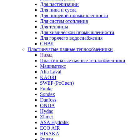
Для пастеризации
Для пива и сусла
Для пищевой промышленности
Для систем отопления
Для теплицы
Для химической промышленности
Для горячего водоснабжения
СНВЛ
Пластинчатые паяные теплообменники
Назад
Пластинчатые паяные теплообменники
Машимпэкс
Alfa Laval
KAORI
SWEP (РоСвеп)
Funke
Sondex
Danfoss
ONDA
Hydac
Zilmet
ASA Hydralik
ECO AIR
HISAKA
Ридан