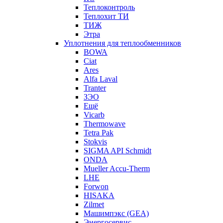
Теплоконтроль
Теплохит ТИ
ТИЖ
Этра
Уплотнения для теплообменников
BOWA
Ciat
Ares
Alfa Laval
Tranter
ЗЭО
Ещё
Vicarb
Thermowave
Tetra Pak
Stokvis
SIGMA API Schmidt
ONDA
Mueller Accu-Therm
LHE
Forwon
HISAKA
Zilmet
Машимпэкс (GEA)
Энергосервис