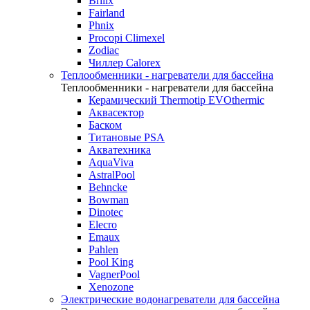
Brilix
Fairland
Phnix
Procopi Climexel
Zodiac
Чиллер Calorex
Теплообменники - нагреватели для бассейна
Теплообменники - нагреватели для бассейна
Керамический Thermotip EVOthermic
Аквасектор
Баском
Титановые PSA
Акватехника
AquaViva
AstralPool
Behncke
Bowman
Dinotec
Elecro
Emaux
Pahlen
Pool King
VagnerPool
Xenozone
Электрические водонагреватели для бассейна