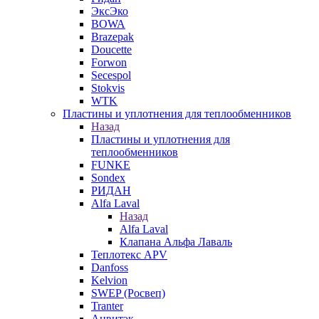
ЭксЭко
BOWA
Brazepak
Doucette
Forwon
Secespol
Stokvis
WTK
Пластины и уплотнения для теплообменников
Назад
Пластины и уплотнения для
теплообменников
FUNKE
Sondex
РИДАН
Alfa Laval
Назад
Alfa Laval
Клапана Альфа Лаваль
Теплотекс APV
Danfoss
Kelvion
SWEP (Росвеп)
Tranter
Анвитэк