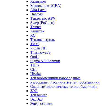
Кельвион
Машимпэкс (GEA)
Alfa Laval
Danfoss
Теплотекс APV
Swep (РоСвеп)
Tranter
Анвитэк
КС
Теплоконтроль
ТИЖ
Ридан НН
Thermowave
Onda
Sigma API Schmidt
ТПлР
Ciat
Hisaka
Теплообменники пароводяные
Разборные пластинчатые теплообменники
Сварные пластинчатые теплообменники
ЗЭО
Теплосила
ЭксЭко
Энергосервис