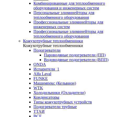
Комбинированные для теплообменного
оборудования и инженерных систем
Персональные элиминейторы для
теплообменного оборудования
Профессиональные элиминейторы для
инженерных систем
Профессиональные элиминейторы для
теплообменного оборудования
Кожухотрубные теплообменники
Кожухотрубные теплообменники
Подогреватели
Пароводяные подогреватели (ПП)
Водоводяные подогреватели (ВПП)
ONDA
Испарители_1
Alfa Laval
FUNKE
Машимпекс (Кельвион)
WTK
Холодильники (Охладители)
Конденсаторы
Типы кожухотрубных устройств
Подогреватели трубные
ТТАИ
BCF