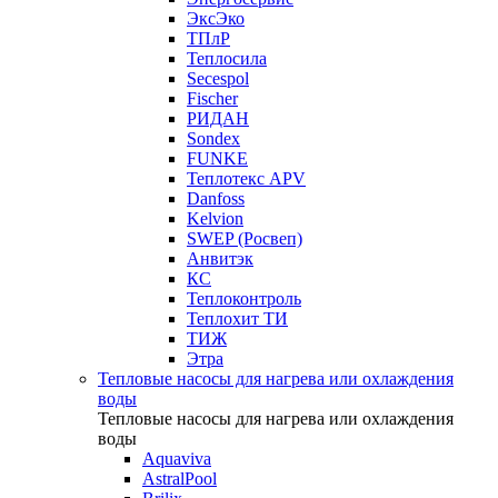
ЭксЭко
ТПлР
Теплосила
Secespol
Fischer
РИДАН
Sondex
FUNKE
Теплотекс APV
Danfoss
Kelvion
SWEP (Росвеп)
Анвитэк
КС
Теплоконтроль
Теплохит ТИ
ТИЖ
Этра
Тепловые насосы для нагрева или охлаждения
воды
Тепловые насосы для нагрева или охлаждения
воды
Aquaviva
AstralPool