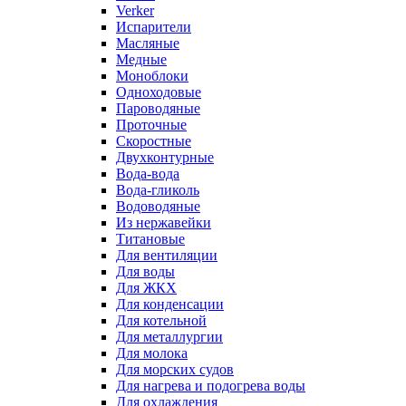
Verker
Испарители
Масляные
Медные
Моноблоки
Одноходовые
Пароводяные
Проточные
Скоростные
Двухконтурные
Вода-вода
Вода-гликоль
Водоводяные
Из нержавейки
Титановые
Для вентиляции
Для воды
Для ЖКХ
Для конденсации
Для котельной
Для металлургии
Для молока
Для морских судов
Для нагрева и подогрева воды
Для охлаждения