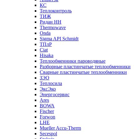
КС
Теплоконтроль
ТИЖ
Ридан НН
Thermowave
Onda
Sigma API Schmidt
ТПлР
Ciat
Hisaka
Теплообменники пароводяные
Разборные пластинчатые теплообменники
Сварные пластинчатые теплообменники
ЗЭО
Теплосила
ЭксЭко
Энергосервис
Ares
BOWA
Fischer
Forwon
LHE
Mueller Accu-Therm
Secespol