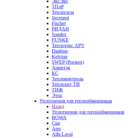
ЭксЭко
ТПлР
Теплосила
Secespol
Fischer
РИДАН
Sondex
FUNKE
Теплотекс APV
Danfoss
Kelvion
SWEP (Росвеп)
Анвитэк
КС
Теплоконтроль
Теплохит ТИ
ТИЖ
Этра
Уплотнения для теплообменников
Назад
Уплотнения для теплообменников
BOWA
Ciat
Ares
Alfa Laval