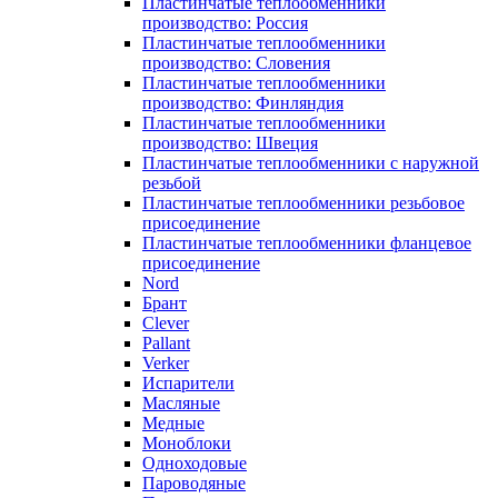
Пластинчатые теплообменники
производство: Россия
Пластинчатые теплообменники
производство: Словения
Пластинчатые теплообменники
производство: Финляндия
Пластинчатые теплообменники
производство: Швеция
Пластинчатые теплообменники с наружной
резьбой
Пластинчатые теплообменники резьбовое
присоединение
Пластинчатые теплообменники фланцевое
присоединение
Nord
Брант
Clever
Pallant
Verker
Испарители
Масляные
Медные
Моноблоки
Одноходовые
Пароводяные