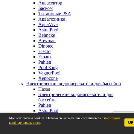
Аквасектор
Баском
Титановые PSA
Акватехника
AquaViva
AstralPool
Behncke
Bowman
Dinotec
Elecro
Emaux
Pahlen
Pool King
VagnerPool
Xenozone
Электрические водонагреватели для бассейна
Назад
Электрические водонагреватели для
бассейна
Pahlen
AstralPool
Aquaviva
Мы используем cookies. Оставаясь на сайте, вы соглашаетесь с
политикой
Behncke
ОК
конфиденциальности
.
BestWay
Elecro