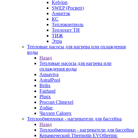
Kelvion
SWEP (Росвеп)
Анвитэк
КС
Теплоконтроль
Теплохит ТИ
ТИЖ
Этра
Тепловые насосы для нагрева или охлаждения
воды
Назад
Тепловые насосы для нагрева или
охлаждения воды
Aquaviva
AstralPool
Brilix
Fairland
Phnix
Procopi Climexel
Zodiac
Чиллер Calorex
Теплообменники - нагреватели для бассейна
Назад
Теплообменники - нагреватели для бассейна
Керамический Thermotip EVOthermic