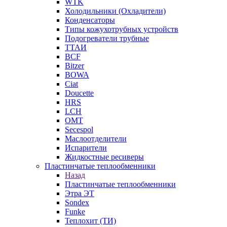
WTK
Холодильники (Охладители)
Конденсаторы
Типы кожухотрубных устройств
Подогреватели трубные
ТТАИ
BCF
Bitzer
BOWA
Ciat
Doucette
HRS
LCH
OMT
Secespol
Маслоотделители
Испарители
Жидкостные ресиверы
Пластинчатые теплообменники
Назад
Пластинчатые теплообменники
Этра ЭТ
Sondex
Funke
Теплохит (ТИ)