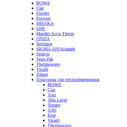
BOWA
Ciat
Fischer
Forwon
HISAKA
LHE
Mueller Accu-Therm
ONDA
Secespol
SIGMA API Schmidt
Stokvis
Tetra Pak
Thermowave
Vicarb
Zilmet
Пластины для теплообменников
BOWA
Ciat
Ares
Alfa Laval
Tranter
ЗЭО
Ещё
Vicarb
Thermowave