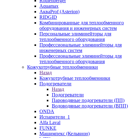
Rothenberger
Aquamax
АкваProf (Asterion)
RIDGID
Комбинированные для теплообменного
оборудования и инженерных систем
Персональные элиминейторы для
теплообменного оборудования
Профессиональные элиминейторы для
инженерных систем
Профессиональные элиминейторы для
теплообменного оборудования
Кожухотрубные теплообменники
Назад
Кожухотрубные теплообменники
Подогреватели
Назад
Подогреватели
Пароводяные подогреватели (ПП)
Водоводяные подогреватели (ВПП)
ONDA
Испарители_1
Alfa Laval
FUNKE
Машимпекс (Кельвион)