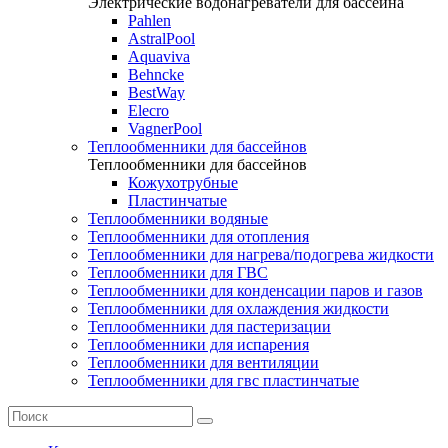
Электрические водонагреватели для бассейна
Pahlen
AstralPool
Aquaviva
Behncke
BestWay
Elecro
VagnerPool
Теплообменники для бассейнов
Теплообменники для бассейнов
Кожухотрубные
Пластинчатые
Теплообменники водяные
Теплообменники для отопления
Теплообменники для нагрева/подогрева жидкости
Теплообменники для ГВС
Теплообменники для конденсации паров и газов
Теплообменники для охлаждения жидкости
Теплообменники для пастеризации
Теплообменники для испарения
Теплообменники для вентиляции
Теплообменники для гвс пластинчатые