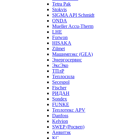
Tetra Pak
Stokvis
SIGMA API Schmidt
ONDA
Mueller Accu-Therm
LHE
Forwon
HISAKA
Zilmet
Машимпэкс (GEA)
Энергосервис
ЭксЭко
ТПлР
Теплосила
Secespol
Fischer
РИДАН
Sondex
FUNKE
Теплотекс APV
Danfoss
Kelvion
SWEP (Росвеп)
Анвитэк
КС