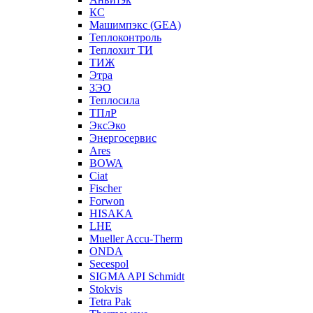
КС
Машимпэкс (GEA)
Теплоконтроль
Теплохит ТИ
ТИЖ
Этра
ЗЭО
Теплосила
ТПлР
ЭксЭко
Энергосервис
Ares
BOWA
Ciat
Fischer
Forwon
HISAKA
LHE
Mueller Accu-Therm
ONDA
Secespol
SIGMA API Schmidt
Stokvis
Tetra Pak