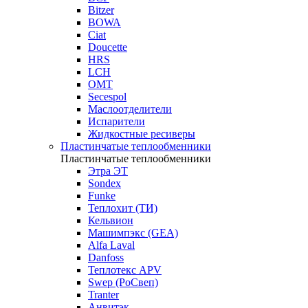
Bitzer
BOWA
Ciat
Doucette
HRS
LCH
OMT
Secespol
Маслоотделители
Испарители
Жидкостные ресиверы
Пластинчатые теплообменники
Пластинчатые теплообменники
Этра ЭТ
Sondex
Funke
Теплохит (ТИ)
Кельвион
Машимпэкс (GEA)
Alfa Laval
Danfoss
Теплотекс APV
Swep (РоСвеп)
Tranter
Анвитэк