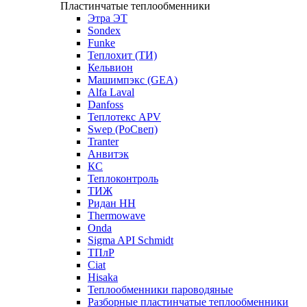
Пластинчатые теплообменники
Этра ЭТ
Sondex
Funke
Теплохит (ТИ)
Кельвион
Машимпэкс (GEA)
Alfa Laval
Danfoss
Теплотекс APV
Swep (РоСвеп)
Tranter
Анвитэк
КС
Теплоконтроль
ТИЖ
Ридан НН
Thermowave
Onda
Sigma API Schmidt
ТПлР
Ciat
Hisaka
Теплообменники пароводяные
Разборные пластинчатые теплообменники