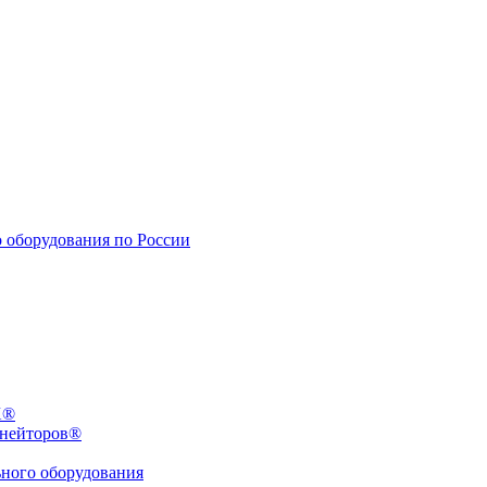
X®
инейторов®
ьного оборудования