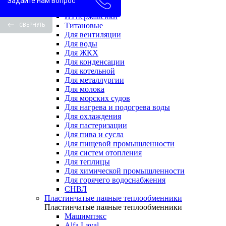
Задайте нам вопрос
Водоводяные
Из нержавейки
Титановые
СВЕРНУТЬ
Для вентиляции
Для воды
Для ЖКХ
Для конденсации
Для котельной
Для металлургии
Для молока
Для морских судов
Для нагрева и подогрева воды
Для охлаждения
Для пастеризации
Для пива и сусла
Для пищевой промышленности
Для систем отопления
Для теплицы
Для химической промышленности
Для горячего водоснабжения
СНВЛ
Пластинчатые паяные теплообменники
Пластинчатые паяные теплообменники
Машимпэкс
Alfa Laval