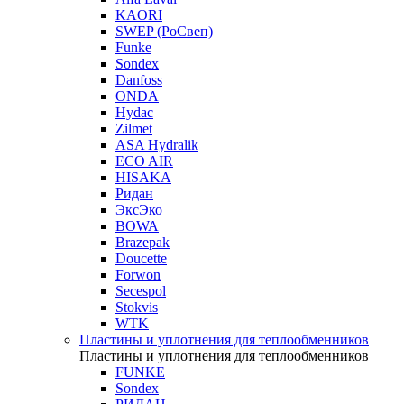
KAORI
SWEP (РоСвеп)
Funke
Sondex
Danfoss
ONDA
Hydac
Zilmet
ASA Hydralik
ECO AIR
HISAKA
Ридан
ЭксЭко
BOWA
Brazepak
Doucette
Forwon
Secespol
Stokvis
WTK
Пластины и уплотнения для теплообменников
Пластины и уплотнения для теплообменников
FUNKE
Sondex