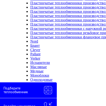
Пластинчатые теплообменники производство
Пластинчатые теплообменники производство
Пластинчатые теплообменники производство:
Пластинчатые теплообменники производство
Пластинчатые теплообменники производство
Пластинчатые теплообменники производство
Пластинчатые теплообменники с наружной р
Пластинчатые теплообменники резьбовое пр
Пластинчатые теплообменники фланцевое пр
Nord
Брант
Clever
Pallant
Verker
Испарители
Масляные
Медные
Моноблоки
Одноходовые
Пароводяные
Проточные
Подберите
теплообменник
Скоростные
Двухконтурные
Вода-вода
Вода-гликоль