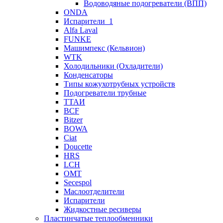
Водоводяные подогреватели (ВПП)
ONDA
Испарители_1
Alfa Laval
FUNKE
Машимпекс (Кельвион)
WTK
Холодильники (Охладители)
Конденсаторы
Типы кожухотрубных устройств
Подогреватели трубные
ТТАИ
BCF
Bitzer
BOWA
Ciat
Doucette
HRS
LCH
OMT
Secespol
Маслоотделители
Испарители
Жидкостные ресиверы
Пластинчатые теплообменники