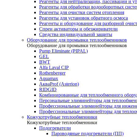
Реагенты для нейтрализации, пассивации и у
Реагенты для обработки водооборотных сист
Реагенты для очистки систем отопления
Реагенты для установок обратного осмоса
Реагенты и оборудование для разборной очи
Спреи активаторы и обезжириватели
Средства индивидуальной защиты
Оборудование для промывки теплообменников
Оборудование для промывки теплообменников
Pump Eliminate (PIPAL)
GEL
BWT
Alfa Laval CIP
Rothenberger
Aquamax
АкваProf (Asterion)
RIDGID
Комбинированные для теплообменного обору
Персональные элиминейторы для теплообмен
Профессиональные элиминейторы для инжен
Профессиональные элиминейторы для теплоо
Кожухотрубные теплообменники
Кожухотрубные теплообменники
Подогреватели
Пароводяные подогреватели (ПП)