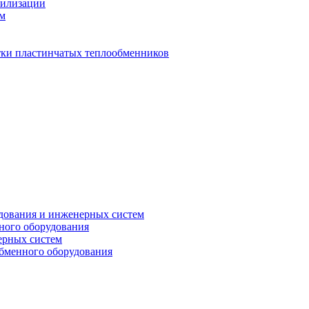
тилизации
ем
стки пластинчатых теплообменников
дования и инженерных систем
ного оборудования
ерных систем
бменного оборудования