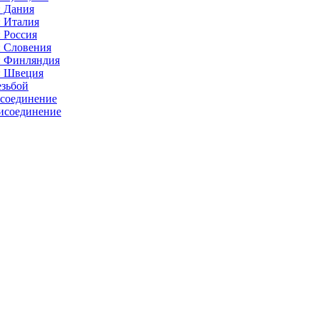
: Дания
: Италия
 Россия
: Словения
: Финляндия
: Швеция
езьбой
исоединение
исоединение